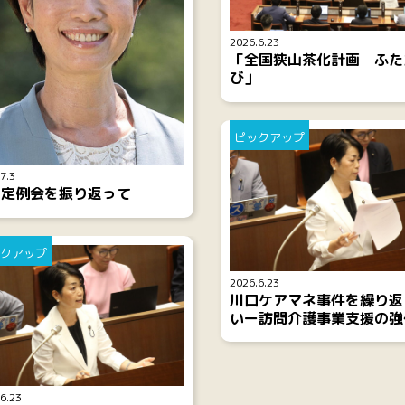
2026.6.23
「全国狭山茶化計画 ふた
び」
ピックアップ
7.3
月定例会を振り返って
クアップ
2026.6.23
川口ケアマネ事件を繰り返
いー訪問介護事業支援の強
6.23