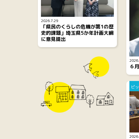
2026.7.29
「県民のくらしの危機が第1の歴
史的課題」埼玉県5か年計画大綱
に意見提出
2026.
６
ピッ
2026.