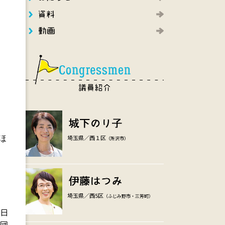
に
て
用
え
」
埼玉県／西１区
ほ
（所沢市）
埼玉県／西5区
（ふじみ野市・三芳町）
4日