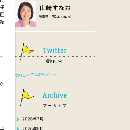
団
子
団
埼玉県／南2区
（川口市）
紀
れ
@jcp_saiさんのツイート
ぐ
2026年7月
上
2026年6月