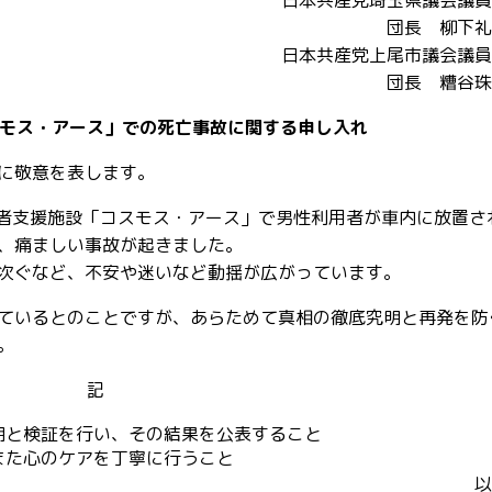
日本共産党埼玉県議会議員
団長 柳下礼
日本共産党上尾市議会議員
団長 糟谷珠
モス・アース」での死亡事故に関する申し入れ
に敬意を表します。
害者支援施設「コスモス・アース」で男性利用者が車内に放置さ
、痛ましい事故が起きました。
次ぐなど、不安や迷いなど動揺が広がっています。
ているとのことですが、あらためて真相の徹底究明と再発を防
。
記
明と検証を行い、その結果を公表すること
また心のケアを丁寧に行うこと
以