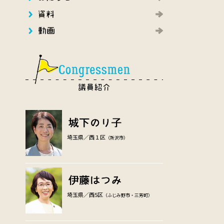
埼玉県／西１区
（所沢市）
埼玉県／西5区
（ふじみ野市・三芳町）