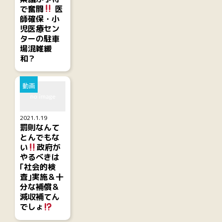
で奮闘
医
師確保・小
児医療セン
ターの駐車
場混雑緩
和？
動画
2021.1.19
罰則なんて
とんでもな
い
政府が
やるべきは
｢社会的検
査｣実施＆十
分な補償＆
減収補てん
でしょ