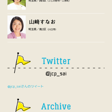
埼玉県／西5区
（ふじみ野市・三芳町）
埼玉県／南2区
（川口市）
@jcp_saiさんのツイート