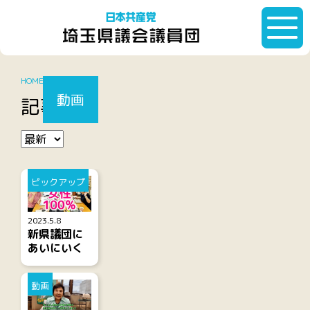
HOME
動画
動画
記事一覧
ピックアップ
2023.5.8
新県議団に
あいにいく
動画