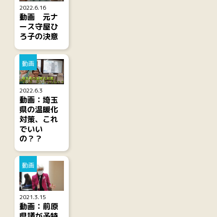
2022.6.16
動画 元ナ
ース守屋ひ
ろ子の決意
動画
2022.6.3
動画：埼玉
県の温暖化
対策、これ
でいい
の？？
動画
2021.3.15
動画：前原
県議が予特