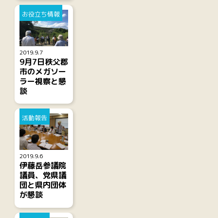
お役立ち情報
2019.9.7
9月7日秩父郡
市のメガソー
ラー視察と懇
談
活動報告
2019.9.6
伊藤岳参議院
議員、党県議
団と県内団体
が懇談