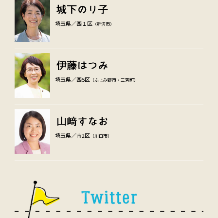
埼玉県／西１区
（所沢市）
埼玉県／西5区
（ふじみ野市・三芳町）
埼玉県／南2区
（川口市）