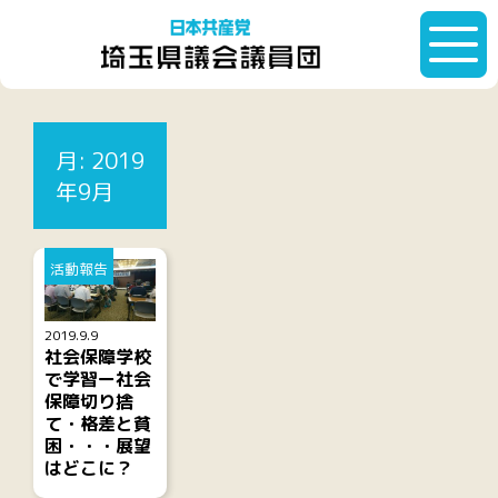
HOME
月:
2019年9月
月:
2019
記事一覧
年9月
活動報告
2019.9.9
社会保障学校
で学習ー社会
保障切り捨
て・格差と貧
困・・・展望
はどこに？