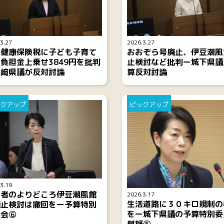
3.27
2026.3.27
民健康保険税に子ども子育て
おおぞら号廃止、伊豆潮風
負担金上乗せ3849円を批判
止検討など批判ー城下県議
山﨑県議が反対討論
算反対討論
クアップ
ピックアップ
3.19
害者のよりどころ伊豆潮風館
2026.3.17
生活道路に３０キロ規制の
廃止検討は撤回をー予算特別
をー城下県議の予算特別委
員会⑥