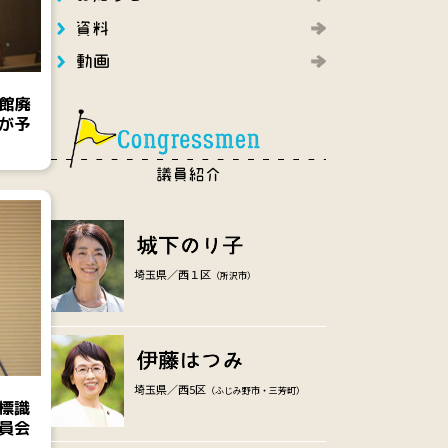
館廃
が予
埼玉県／西１区
（所沢市）
埼玉県／西5区
（ふじみ野市・三芳町）
標識
員会