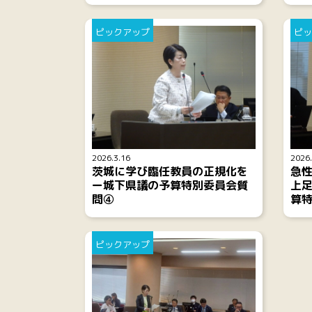
ピックアップ
ピッ
2026.3.16
2026.
茨城に学び臨任教員の正規化を
急性
ー城下県議の予算特別委員会質
上
問④
算
ピックアップ