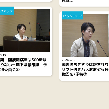
質疑⑤
クアップ
ピックアップ
3.13
期・回復期病床は500床以
2026.3.12
障害者おきざりは許されな
足りないー城下県議確認 予
リフト付きバスおおぞら号
特別委員会③
撤回を/予特②