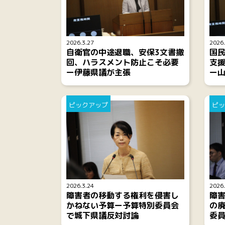
2026.3.27
2026.
自衛官の中途退職、安保3文書撤
国
回、ハラスメント防止こそ必要
支援
ー伊藤県議が主張
ー
ピックアップ
ピッ
2026.3.24
2026.
障害者の移動する権利を侵害し
障
かねない予算ー予算特別委員会
の
で城下県議反対討論
委