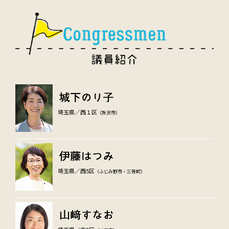
埼玉県／西１区
（所沢市）
埼玉県／西5区
（ふじみ野市・三芳町）