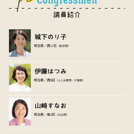
埼玉県／西１区
（所沢市）
埼玉県／西5区
（ふじみ野市・三芳町）
埼玉県／南2区
（川口市）