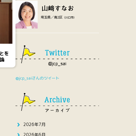
埼玉県／南2区
（川口市）
とを
論
@jcp_saiさんのツイート
2026年7月
2026年6月