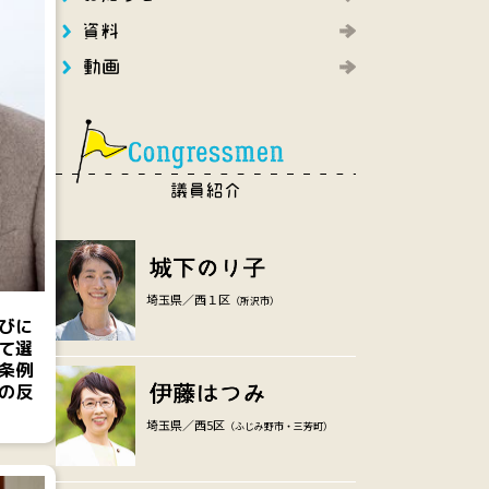
埼玉県／西１区
（所沢市）
びに
て選
条例
の反
埼玉県／西5区
（ふじみ野市・三芳町）