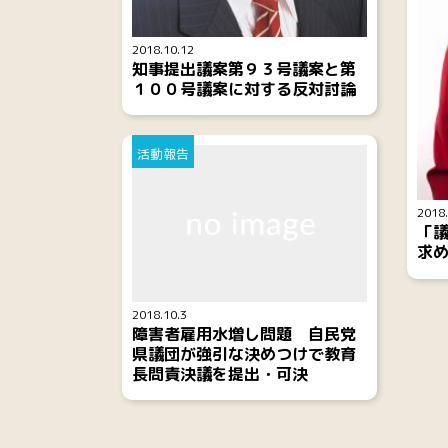
2018.10.12
知事提出議案第９３号議案と第
１００号議案に対する反対討論
活動報告
2018.
「
求
2018.10.3
障害者雇用水増し問題 自民党
県議団が強引な決めつけで教育
長問責決議を提出・可決