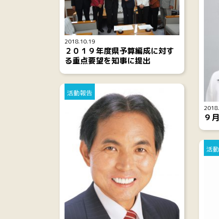
2018.10.19
２０１９年度県予算編成に対す
る重点要望を知事に提出
活動報告
2018.
９
活動