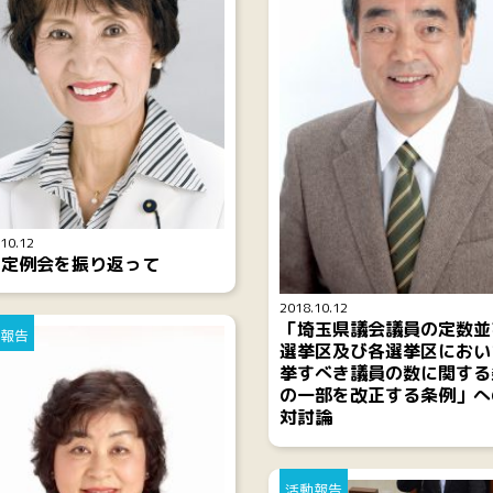
10.12
月定例会を振り返って
2018.10.12
「埼玉県議会議員の定数並
報告
選挙区及び各選挙区におい
挙すべき議員の数に関する
の一部を改正する条例」へ
対討論
活動報告