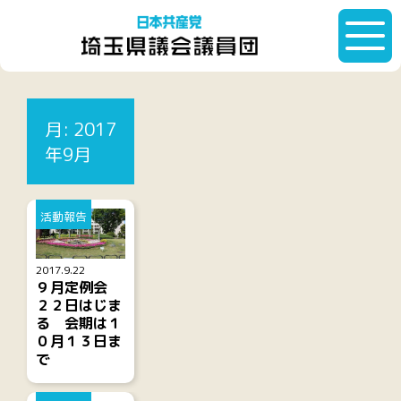
HOME
月:
2017年9月
月:
2017
記事一覧
年9月
活動報告
2017.9.22
９月定例会
２２日はじま
る 会期は１
０月１３日ま
で