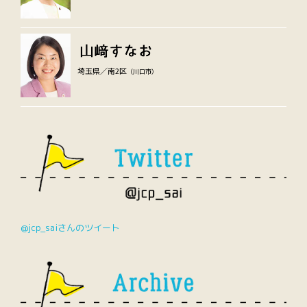
埼玉県／南2区
（川口市）
@jcp_saiさんのツイート