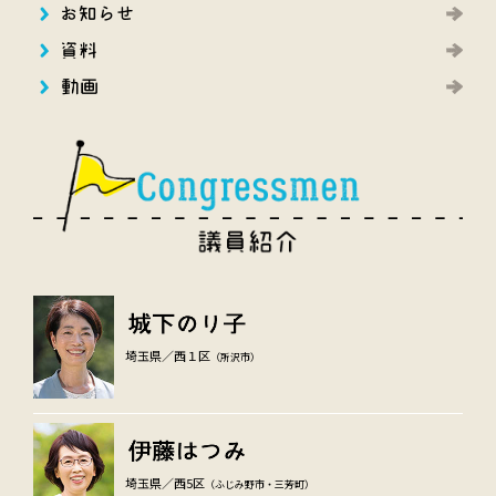
埼玉県／西１区
（所沢市）
埼玉県／西5区
（ふじみ野市・三芳町）