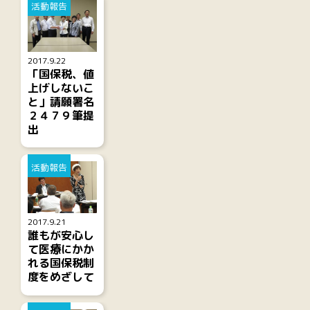
活動報告
2017.9.22
「国保税、値
上げしないこ
と」請願署名
２４７９筆提
出
活動報告
2017.9.21
誰もが安心し
て医療にかか
れる国保税制
度をめざして