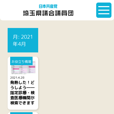
HOME
月:
2021年4月
月:
2021
記事一覧
年4月
お役立ち情報
2021.4.28
発熱した！ど
うしよう――
指定診療・検
査医療機関が
検索できます