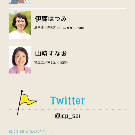
埼玉県／西5区
（ふじみ野市・三芳町）
埼玉県／南2区
（川口市）
@jcp_saiさんのツイート