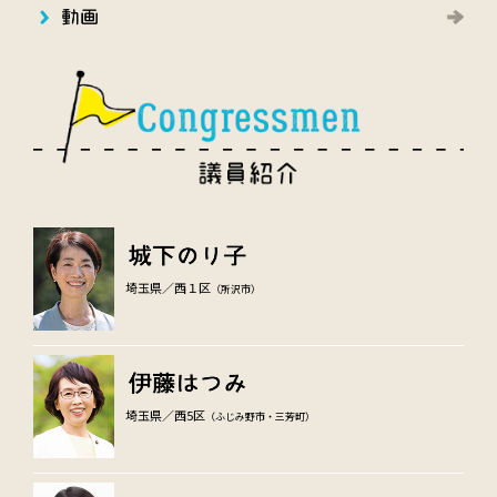
埼玉県／西１区
（所沢市）
埼玉県／西5区
（ふじみ野市・三芳町）