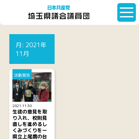
HOME
月:
2021年11月
月:
2021年
記事一覧
11月
活動報告
2021.11.30
生徒の意見を取
り入れ、校則見
直しを進めるし
くみづくりをー
県立上尾鷹の台