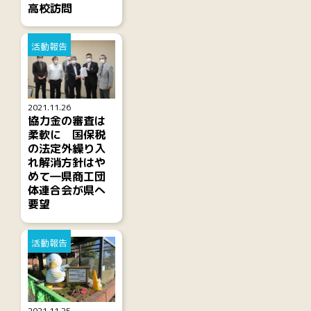
高校訪問
活動報告
2021.11.26
協力金の審査は
柔軟に 国保税
の法定外繰り入
れ解消方針はや
めて―県商工団
体連合会が県へ
要望
活動報告
2021.11.25