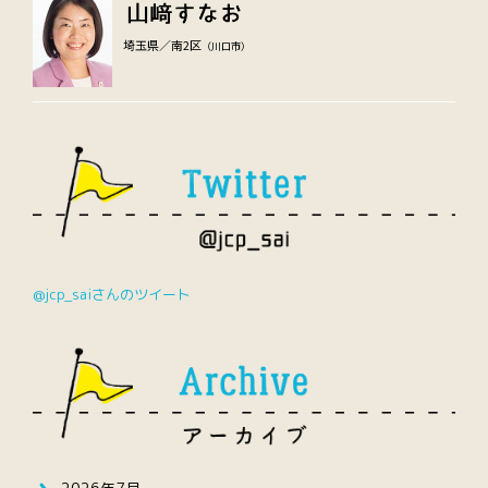
埼玉県／南2区
（川口市）
@jcp_saiさんのツイート