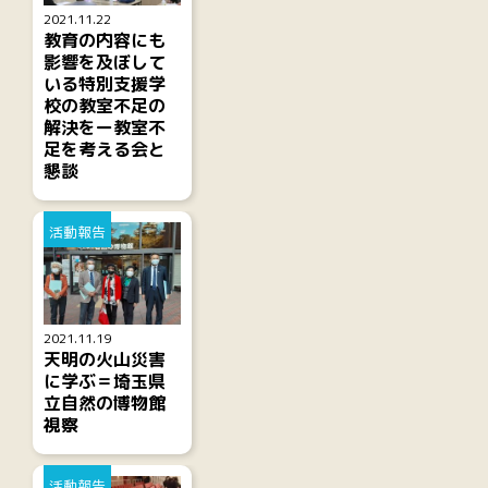
2021.11.22
教育の内容にも
影響を及ぼして
いる特別支援学
校の教室不足の
解決をー教室不
足を考える会と
懇談
活動報告
2021.11.19
天明の火山災害
に学ぶ＝埼玉県
立自然の博物館
視察
活動報告