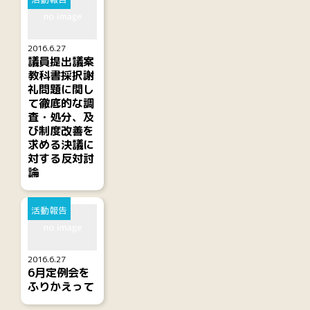
2016.6.27
議員提出議案
教科書採択謝
礼問題に関し
て徹底的な調
査・処分、及
び制度改善を
求める決議に
対する反対討
論
活動報告
2016.6.27
6月定例会を
ふりかえって