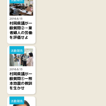
活動報告
2016.6.13
村岡県議が一
般質問②－業
者婦人の労働
を評価せよ
活動報告
2016.6.13
村岡県議が一
般質問①ー熊
本地震の教訓
を生かせ
活動報告