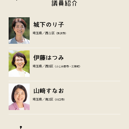
埼玉県／西１区
（所沢市）
埼玉県／西5区
（ふじみ野市・三芳町）
埼玉県／南2区
（川口市）