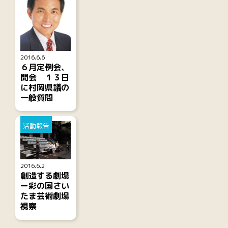
2016.6.6
６月定例会、
開会 １３日
に村岡県議の
一般質問
活動報告
2016.6.2
創造する劇場
ー彩の国さい
たま芸術劇場
視察