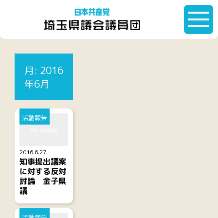
HOME
月:
2016年6月
月:
2016
記事一覧
年6月
活動報告
2016.6.27
知事提出議案
に対する反対
討論 金子県
議
活動報告