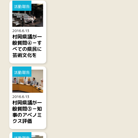
活動報告
2016.6.13
村岡県議が一
般質問④－す
べての県民に
芸術文化を
活動報告
2016.6.13
村岡県議が一
般質問③－知
事のアベノミ
クス評価