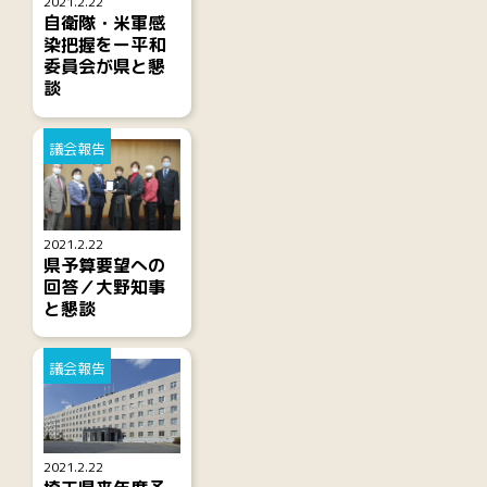
2021.2.22
自衛隊・米軍感
染把握をー平和
委員会が県と懇
談
議会報告
2021.2.22
県予算要望への
回答／大野知事
と懇談
議会報告
2021.2.22