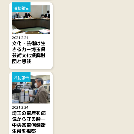
活動報告
2021.2.24
文化・芸術は生
きる力ー埼玉県
芸術文化振興財
団と懇談
活動報告
2021.2.24
埼玉の畜産を病
気から守る砦―
中央家畜保健衛
生所を視察