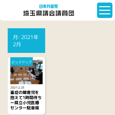
HOME
月:
2021年2月
月:
2021年
記事一覧
2月
ピックアップ
2021.2.25
重症の障害児を
抱えて1時間待ち
ー県立小児医療
センター駐車場