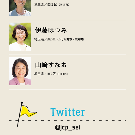
埼玉県／西１区
（所沢市）
埼玉県／西5区
（ふじみ野市・三芳町）
埼玉県／南2区
（川口市）