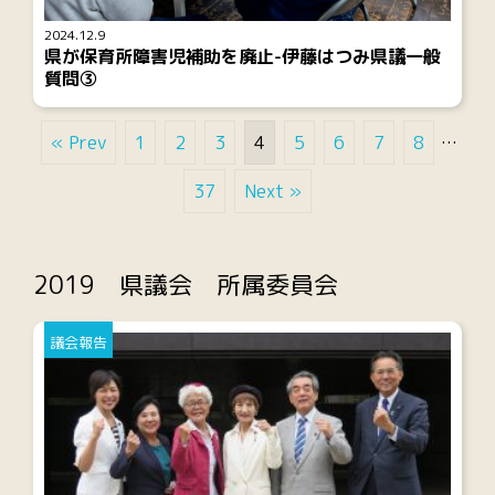
2024.12.9
県が保育所障害児補助を廃止-伊藤はつみ県議一般
質問③
« Prev
1
2
3
4
5
6
7
8
…
37
Next »
2019 県議会 所属委員会
議会報告