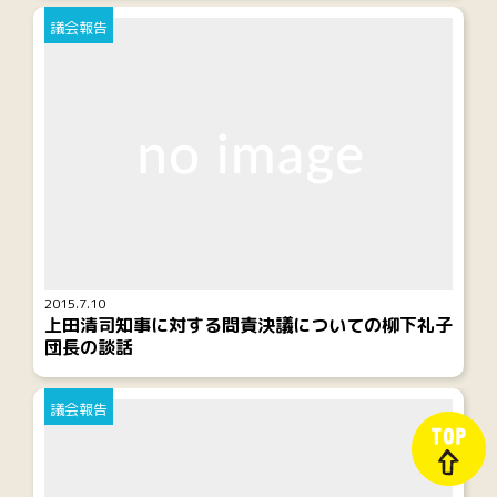
議会報告
2015.7.10
上田清司知事に対する問責決議についての柳下礼子
団長の談話
議会報告