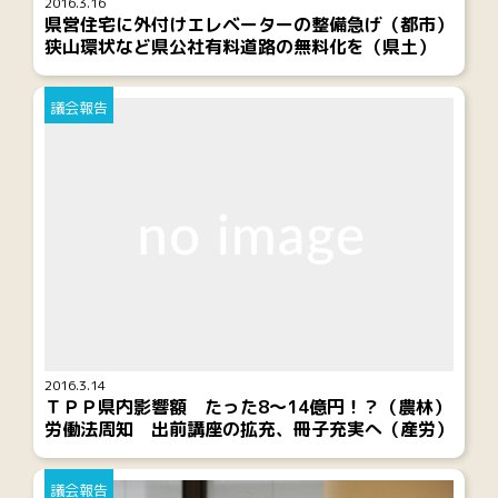
2016.3.16
県営住宅に外付けエレベーターの整備急げ（都市）
狭山環状など県公社有料道路の無料化を（県土）
議会報告
2016.3.14
ＴＰＰ県内影響額 たった8～14億円！？（農林）
労働法周知 出前講座の拡充、冊子充実へ（産労）
議会報告