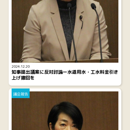
2024.12.20
知事提出議案に反対討論ー水道用水・工水料金引き
上げ撤回を
議会報告