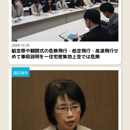
2024.12.25
航空祭や観閲式の危険飛行・低空飛行・高速飛行せ
めて事前説明をー住宅密集地上空では危険
議会報告