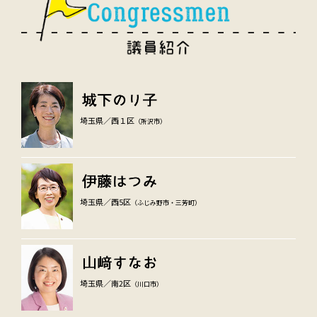
埼玉県／西１区
（所沢市）
埼玉県／西5区
（ふじみ野市・三芳町）
埼玉県／南2区
（川口市）