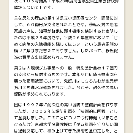
次に１０５号議案「平成26年度埼玉県公営企業会計決算
認定について」です。
主な反対の理由の第１は県立小児医療センター建設に対
して、６０億円が支出されたことです。移転反対の患者
家族の声に、知事が跡地に残す機能を検討すると表明し
たのは平成２３年度です。平成２６年度末において「せ
めて病院の入院機能を残してほしい」という患者家族の
願いに県はまだ答えておりません。したがって、移転促
進の費用支出は認められません。
第２は大規模ダム事業への一般・特別会計含め１７億円
の支出から反対するものです。本年９月に埼玉県東部を
襲った豪雨被害において、鬼怒川はもちろんわが地元新
方川にも逸水が確認されました。今こそ、耐久性の高い
堤防が求められております。
国は１９９７年に耐久性の高い堤防の整備計画を作りま
したが、２００２年に堤防計画を「技術的に困難」とし
て全廃しました。このことについて今村博健（いまむら
ひろたけ）京都大学名誉教授は「ダム計画を守りたい国
は過剰反応して、積み上げてきた技術を全否定した」と