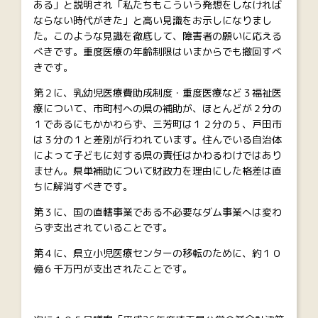
ある」と説明され「私たちもこういう発想をしなければ
ならない時代がきた」と高い見識をお示しになりまし
た。このような見識を徹底して、障害者の願いに応える
べきです。重度医療の年齢制限はいまからでも撤回すべ
きです。
第２に、乳幼児医療費助成制度・重度医療など３福祉医
療について、市町村への県の補助が、ほとんどが２分の
１であるにもかかわらず、三芳町は１２分の５、戸田市
は３分の１と差別が行われています。住んでいる自治体
によって子どもに対する県の責任はかわるわけではあり
ません。県単補助について財政力を理由にした格差は直
ちに解消すべきです。
第３に、国の直轄事業である不必要なダム事業へは変わ
らず支出されていることです。
第４に、県立小児医療センターの移転のために、約１０
億６千万円が支出されたことです。