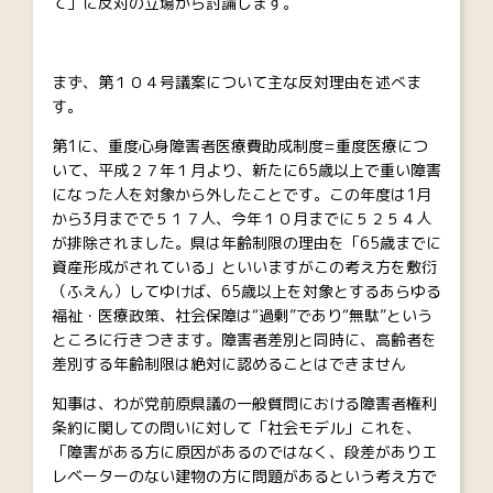
て」に反対の立場から討論します。
まず、第１０４号議案について主な反対理由を述べま
す。
第1に、重度心身障害者医療費助成制度=重度医療につ
いて、平成２７年１月より、新たに65歳以上で重い障害
になった人を対象から外したことです。この年度は1月
から3月までで５１７人、今年１０月までに５２５４人
が排除されました。県は年齢制限の理由を「65歳までに
資産形成がされている」といいますがこの考え方を敷衍
（ふえん）してゆけば、65歳以上を対象とするあらゆる
福祉・医療政策、社会保障は“過剰”であり“無駄”という
ところに行きつきます。障害者差別と同時に、高齢者を
差別する年齢制限は絶対に認めることはできません
知事は、わが党前原県議の一般質問における障害者権利
条約に関しての問いに対して「社会モデル」これを、
「障害がある方に原因があるのではなく、段差がありエ
レベーターのない建物の方に問題があるという考え方で