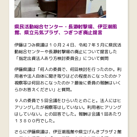
県民活動総合センター・長瀞射撃場、伊豆潮風
館、県立元気プラザ、つぎつぎ廃止提言
伊藤はつみ県議は１０月２４日、令和７年３月に県民活
動総合センターや長瀞射撃場の廃止について提言した
「指定出資法人あり方検討委員会」について質問
伊藤県議は「何人の委員で、何回検討を行ったのか。利
用者や法人自体に聞き取りはどの程度おこなったのか？
視察等は何回おこなったのか？最後に委員の報酬はいく
らかお答えください」と質問。
９人の委員で５回会議をひらいたとのこと。法人にはヒ
アリングしたが視察等はしていない。利用者ヒアリング
はしていない。との回答でした。報酬は会議１回あたり
１３８００円でした。
さらに伊藤県議は、伊豆潮風館や県立げんきプラザ２館