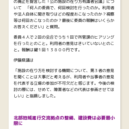
の廃止を提言した「公の施設の在り方有識者会議」につ
いて 「何人の委員で、何回検討を行ったのか。利用者
や法人自体に聞き取りはどの程度おこなったのか？視察
等は何回おこなったのか？最後に委員の報酬はいくらか
お答えください」と質問。
委員４人で２回の会合でうち１回で所管課のヒアリング
を行ったとのこと。利用者の意見はきいていないとのこ
と。報酬は鍵１回１３８００円です。
伊藤県議は
「施設の在り方を検討する機関について、第３者の意見
を聞くことは大事だと考えるが、利用者や当事者の意見
を代表する立場の参加が不可欠だと感じます。今後の検
討の際には、せめて、障害者などの代表は参画させてほ
しい」と指摘しました。
北部地域進行交流拠点の整備、建設費は必要最小
限に