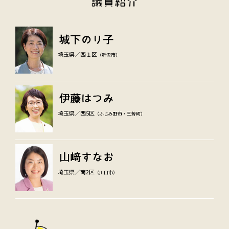
埼玉県／西１区
（所沢市）
埼玉県／西5区
（ふじみ野市・三芳町）
埼玉県／南2区
（川口市）