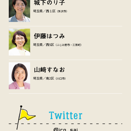
埼玉県／西１区
（所沢市）
埼玉県／西5区
（ふじみ野市・三芳町）
埼玉県／南2区
（川口市）