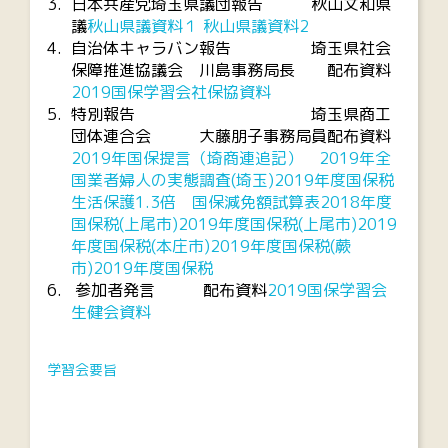
日本共産党埼玉県議団報告 秋山文和県
議
秋山県議資料１
秋山県議資料2
自治体キャラバン報告 埼玉県社会
保障推進協議会 川島事務局長 配布資料
2019国保学習会社保協資料
特別報告 埼玉県商工
団体連合会 大藤朋子事務局員配布資料
2019年国保提言（埼商連追記）
2019年全
国業者婦人の実態調査(埼玉)
2019年度国保税
生活保護1.3倍 国保減免額試算表
2018年度
国保税(上尾市)
2019年度国保税(上尾市)
2019
年度国保税(本庄市)
2019年度国保税(蕨
市)
2019年度国保税
参加者発言 配布資料
2019国保学習会
生健会資料
学習会要旨