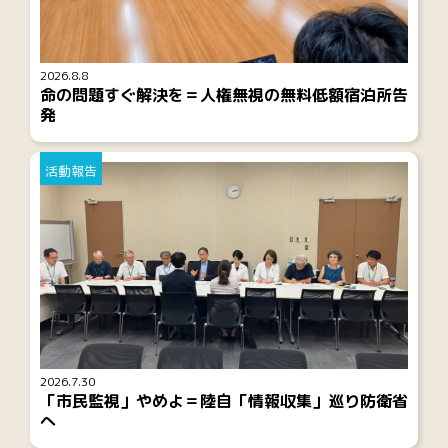
2026.8.8
命の問題すぐ解決を＝人権無視の無料低額宿泊所告
発
活動報告
2026.7.30
「市民監視」やめよ＝陸自「情報収集」巡り防衛省
へ