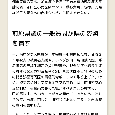
備事業費の支出、③重度心身障害者医療費助成制度の年
齢制限、④県立小児医療センター移転費用、⑤思川開発
など巨大開発への負担金などから認定できない。
前原県議の一般質問が県の姿勢
を質す
一、前原かづえ県議が、本会議一般質問にたち、台風２
１号被害の被災者支援や、ホンダ狭山工場閉鎖問題、難
病患者の申請手続きの負担軽減や、県外私学へ通う生徒
に対する父母負担軽減金差別、県の医師不足解消のため
の総合診療専門医の積極的育成について取り上げた。特
に、被災者に対して支援金を支給する「県・市町村安心
支援制度」を豪雨災害にも拡充すべきだとの質問に、上
田知事は「こういうことがまた起きているということも
含めて、再度、市長会・町村会にお願いする」と再調整
の意向を表明した。
また、１０月にホンダ狭山工場閉鎖が公表された問題に