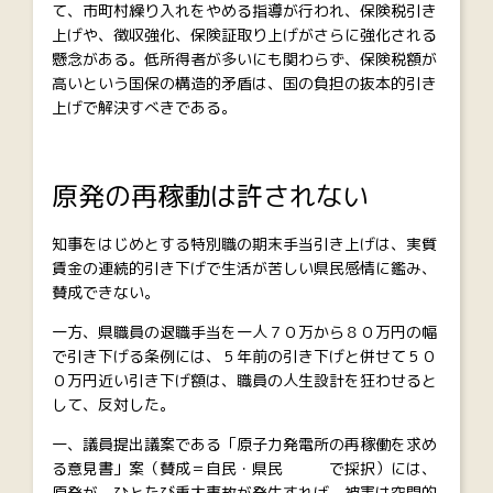
て、市町村繰り入れをやめる指導が行われ、保険税引き
上げや、徴収強化、保険証取り上げがさらに強化される
懸念がある。低所得者が多いにも関わらず、保険税額が
高いという国保の構造的矛盾は、国の負担の抜本的引き
上げで解決すべきである。
原発の再稼動は許されない
知事をはじめとする特別職の期末手当引き上げは、実質
賃金の連続的引き下げで生活が苦しい県民感情に鑑み、
賛成できない。
一方、県職員の退職手当を一人７０万から８０万円の幅
で引き下げる条例には、５年前の引き下げと併せて５０
０万円近い引き下げ額は、職員の人生設計を狂わせると
して、反対した。
一、議員提出議案である「原子力発電所の再稼働を求め
る意見書」案（賛成＝自民・県民 で採択）には、
原発が、ひとたび重大事故が発生すれば、被害は空間的