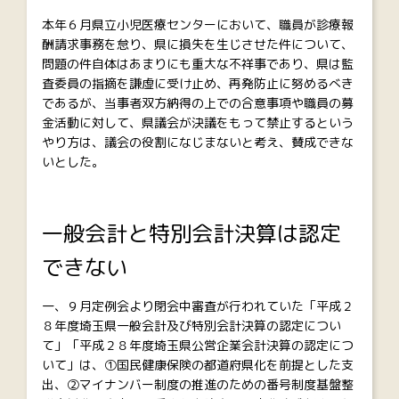
本年６月県立小児医療センターにおいて、職員が診療報
酬請求事務を怠り、県に損失を生じさせた件について、
問題の件自体はあまりにも重大な不祥事であり、県は監
査委員の指摘を謙虚に受け止め、再発防止に努めるべき
であるが、当事者双方納得の上での合意事項や職員の募
金活動に対して、県議会が決議をもって禁止するという
やり方は、議会の役割になじまないと考え、賛成できな
いとした。
一般会計と特別会計決算は認定
できない
一、９月定例会より閉会中審査が行われていた「平成２
８年度埼玉県一般会計及び特別会計決算の認定につい
て」「平成２８年度埼玉県公営企業会計決算の認定につ
いて」は、①国民健康保険の都道府県化を前提とした支
出、②マイナンバー制度の推進のための番号制度基盤整