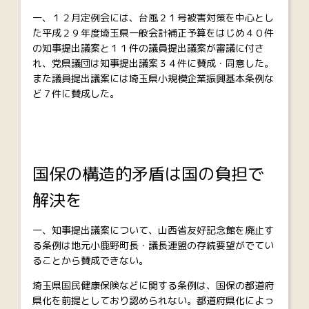
一、１２月定例会には、台風２１号被害対策を中心とし
た平成２９年度埼玉県一般会計補正予算をはじめ４０件
の知事提出議案と１１件の議員提出議案が審議に付さ
れ、党県議団は知事提出議案３４件に賛成・同意した。
また議員提出議案には埼玉県小規模企業振興基本条例な
ど７件に賛成した。
国保の構造的矛盾は国の負担で
解決を
一、知事提出議案について、山西省友好記念館を廃止す
る条例は地元小鹿野町長・議長連盟の存続要望がでてい
ることから賛成できない。
埼玉県国民健康保険などに関する条例は、国保の都道府
県化を前提としており認められない。都道府県化によっ