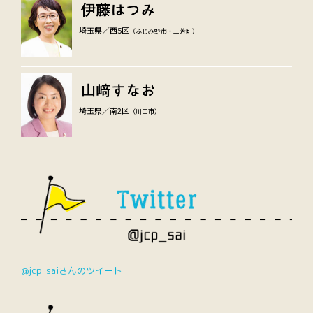
埼玉県／西5区
（ふじみ野市・三芳町）
埼玉県／南2区
（川口市）
@jcp_saiさんのツイート