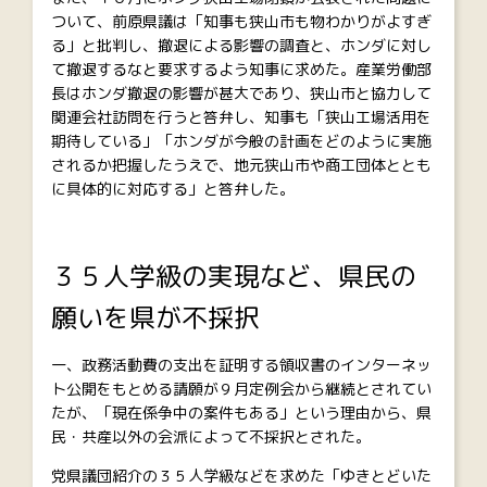
ついて、前原県議は「知事も狭山市も物わかりがよすぎ
る」と批判し、撤退による影響の調査と、ホンダに対し
て撤退するなと要求するよう知事に求めた。産業労働部
長はホンダ撤退の影響が甚大であり、狭山市と協力して
関連会社訪問を行うと答弁し、知事も「狭山工場活用を
期待している」「ホンダが今般の計画をどのように実施
されるか把握したうえで、地元狭山市や商工団体ととも
に具体的に対応する」と答弁した。
３５人学級の実現など、県民の
願いを県が不採択
一、政務活動費の支出を証明する領収書のインターネッ
ト公開をもとめる請願が９月定例会から継続とされてい
たが、「現在係争中の案件もある」という理由から、県
民・共産以外の会派によって不採択とされた。
党県議団紹介の３５人学級などを求めた「ゆきとどいた