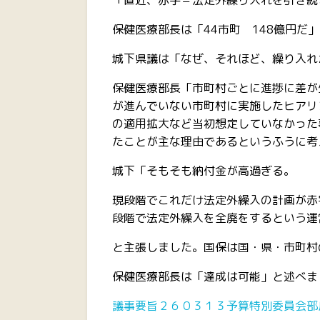
「直近、赤字＝法定外繰り入れを引き続
保健医療部長は「44市町 148億円だ
城下県議は「なぜ、それほど、繰り入れ
保健医療部長「市町村ごとに進捗に差が
が進んでいない市町村に実施したヒアリ
の適用拡大など当初想定していなかった
たことが主な理由であるというふうに考
城下「そもそも納付金が高過ぎる。
現段階でこれだけ法定外繰入の計画が赤
段階で法定外繰入を全廃をするという運
と主張しました。国保は国・県・市町村
保健医療部長は「達成は可能」と述べま
議事要旨２６０３１３予算特別委員会部局