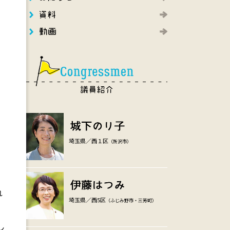
埼玉県／西１区
（所沢市）
れ
埼玉県／西5区
（ふじみ野市・三芳町）
し