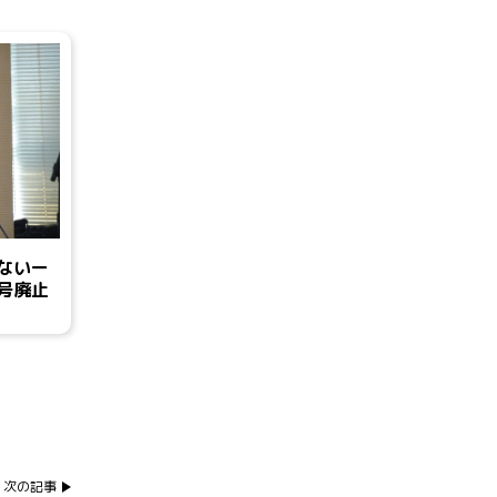
ないー
号廃止
次の記事