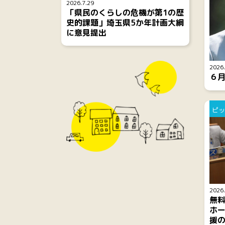
2026.7.29
「県民のくらしの危機が第1の歴
史的課題」埼玉県5か年計画大綱
に意見提出
2026.
６
ピッ
2026.
無
ホー
援