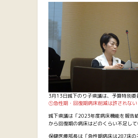
3月13日城下のり子県議は、予算特別
①急性期・回復期病床削減は許されない
城下県議は「2023年度病床機能を報
から回復期の病床はどのくらい不足して
保健医療部長は「急性期病床は287床の