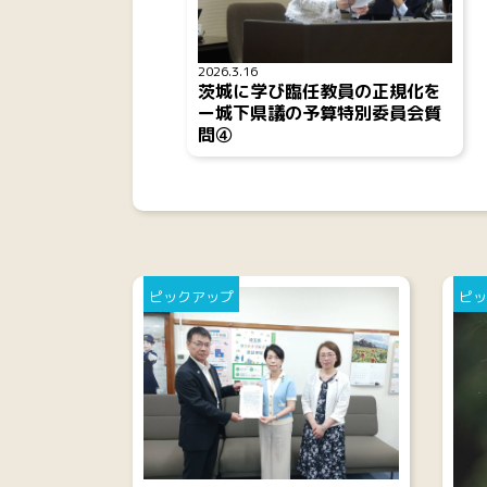
2026.3.16
茨城に学び臨任教員の正規化を
ー城下県議の予算特別委員会質
問④
ピックアップ
ピッ