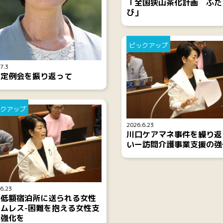
「全国狭山茶化計画 ふた
び」
ピックアップ
7.3
月定例会を振り返って
クアップ
2026.6.23
川口ケアマネ事件を繰り返
いー訪問介護事業支援の強
6.23
料低額宿泊所に送られる女性
ムレス-困難を抱える女性支
の強化を