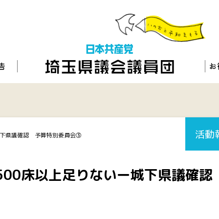
活動
城下県議確認 予算特別委員会③
500床以上足りないー城下県議確