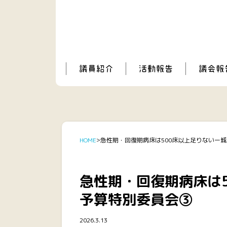
HOME
急性期・回復期病床は500床以上足りないー
急性期・回復期病床は
予算特別委員会③
2026.3.13