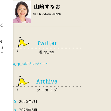
埼玉県／南2区
（川口市）
て
す
い
に
@jcp_saiさんのツイート
2026年7月
2026年6月