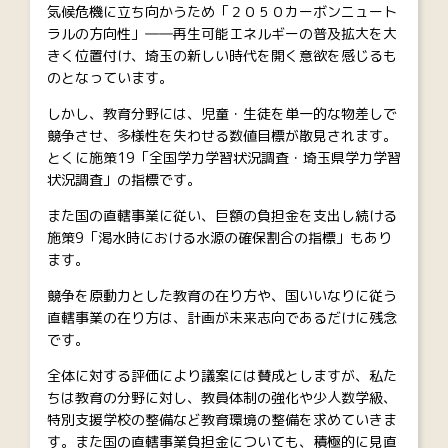
気候危機に立ち向かうため「２０５０カーボンニュート
ラルの方向性」――再生可能エネルギーの普及拡大を大
きく位置付け、埼玉の新しい時代を開く意欲を感じるも
のとなっています。
しかし、教育分野には、児童・生徒を単一的な物差しで
競争させ、多様性を失わせる数値目標が散見されます。
とくに施策19「全国学力学習状況調査・埼玉県学力学習
状況調査」の指標です。
また国の直轄事業に従い、巨額の負担金を支出し続ける
施策9「渇水時における水源の確保割合の指標」もあり
ます。
競争を原動力とした教育の在り方や、国いいなりに従う
直轄事業の在り方は、計画が未来志向であるだけに残念
です。
全体に対する評価により議案には賛成としますが、私た
ちは教育の分野に対し、教員体制の強化や少人数学級、
特別支援学校の整備など教育環境の整備を求めていきま
す。また国の直轄事業負担金についても、積極的に見直