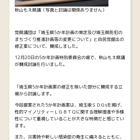
秋山もえ県議（写真と討論は関係ありません）
党県議団は「埼玉県5か年計画の策定及び埼玉県防犯の
まちづくり推進計画等の変更について」と自民党提出の
修正案について、賛成しました。
12月20日の5か年計画特別委員会の場で、秋山もえ県議
が賛成討論を行いました。
「埼玉県5か年計画案の修正を除いた部分に賛成する立
場から討論します。
今回提案された5か年計画案は、埼玉版ＳＤＧsを掲げ、
性的マイノリティーＬＧＢＴＱに関する理解増進や多様
性について重視していることが大きな特徴だと感じてい
ます。
また、災害時や新しい感染症の発生に備えるとともに、