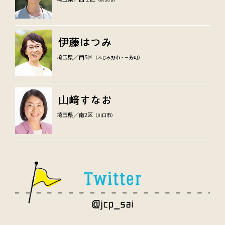
埼玉県／西5区
（ふじみ野市・三芳町）
埼玉県／南2区
（川口市）