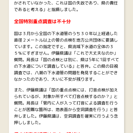
かされていなかった、これは国の失政であり、県の責任
であると考える」と指摘しました。
全国特別重点調査は不十分
国は３月から全国の下水道管のうち３０年以上経過した
直径２メートル以上の管の点検を地方公共団体に要請し
ています。この指定ですと、県流域下水道の全体の３
５％にすぎません。伊藤県議は「これで大丈夫なのか」
質問。局長は「国の点検とは別に、県は5年に1回すべて
の下水道について調査している」と答弁。この県の目視
調査では、八潮の下水道管の問題を発見することができ
なかったのであり、大いに不安が残ります。
また、伊藤県議は「国の重点点検には、打音点検が加え
られているが、対象か所すべて打音点検するのか？」と
質問。局長は「管内に人が入って打音による調査を行う
ことが困難な箇所は、地表面から空洞調査を行う」と答
弁しました。伊藤県議は、空洞調査を確実に行うよう念
押ししました。