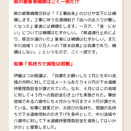
県の被害者補償はごく一部だけ
県の被害補償方針は「『工事由来』のひびや沈下には補
償します。工事に伴う交通規制で『店への出入りが難し
くなった』業者には補償をします。一方で、「音・にお
い」については補償はむずかしい。『県道通行止めによ
り、客足が遠のいた』業者には補償はむずかしい。また
中川流域１２０万人への『排水自粛』は自粛であり、補
償はしない。」というもので、ごく一部です。
知事「気持ちで減免は困難」
伊藤はつみ県議は、「自粛をお願いした２月にも中川流
域の市町に対して立法メートルあたり４０円の下水道維
持管理負担金が課されていた。なお、４月にはこの流域
に対して４３円への負担金引き上げも実施された。事故
地域である八潮市にも４月から今日まで４３円が課され
ている。知事に提案だが、お詫びの気持ち、感謝の気持
ちで下水道使用料の引き下げを条件として、中川流域や
八潮市に対して下水道維持管理負担金を減免してはいか
がか」と提案しました。