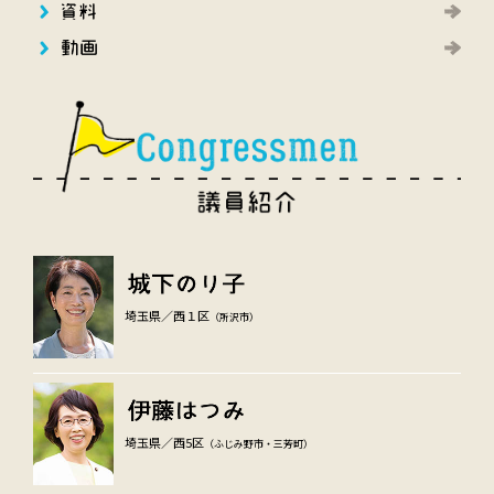
埼玉県／西１区
（所沢市）
埼玉県／西5区
（ふじみ野市・三芳町）