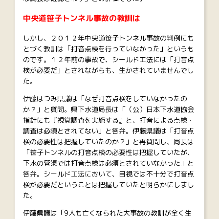
中央道笹子トンネル事故の教訓は
しかし、２０１２年中央道笹子トンネル事故の判例にも
とづく教訓は「打音点検を行っていなかった」というも
のです。１２年前の事故で、シールド工法には「打音点
検が必要だ」とされながらも、生かされていませんでし
た。
伊藤はつみ県議は「なぜ打音点検をしていなかったの
か？」と質問。県下水道局長は「（公）日本下水道協会
指針にも『視覚調査を実施する』と、打音による点検・
調査は必須とされてない」と答弁。伊藤県議は「打音点
検の必要性は把握していたのか？」と再質問し、局長は
「笹子トンネルの打音点検の必要性は把握していたが、
下水の管渠では打音点検は必須とされていなかった」と
答弁。シールド工法において、目視では不十分で打音点
検が必要だということは把握していたと明らかにしまし
た。
伊藤県議は「9人も亡くなられた大事故の教訓が全く生