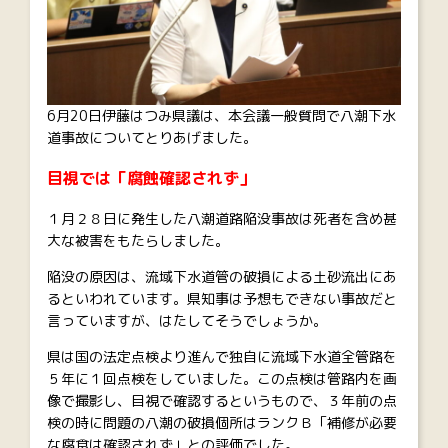
6月20日伊藤はつみ県議は、本会議一般質問で八潮下水
道事故についてとりあげました。
目視では「腐蝕確認されず」
１月２８日に発生した八潮道路陥没事故は死者を含め甚
大な被害をもたらしました。
陥没の原因は、流域下水道管の破損による土砂流出にあ
るといわれています。県知事は予想もできない事故だと
言っていますが、はたしてそうでしょうか。
県は国の法定点検より進んで独自に流域下水道全管路を
５年に１回点検をしていました。この点検は管路内を画
像で撮影し、目視で確認するというもので、３年前の点
検の時に問題の八潮の破損個所はランクＢ「補修が必要
な腐食は確認されず」との評価でした。