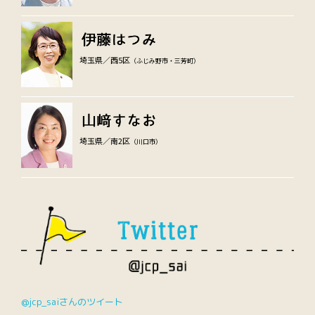
埼玉県／西5区
（ふじみ野市・三芳町）
埼玉県／南2区
（川口市）
@jcp_saiさんのツイート