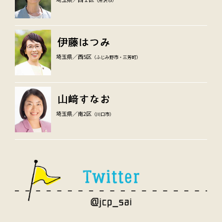
（所沢市）
埼玉県／西5区
（ふじみ野市・三芳町）
埼玉県／南2区
（川口市）