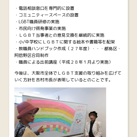
・電話相談窓口を専門的に設置
・コミュニティースペースの設置
・LGBT職員研修の実施
・市民向け啓発事業の実施
・ＬＧＢＴ当事者との意見交換を継続的に実施
・小/中学校にＬＧＢＴに関する絵本や書籍等を配架
・教職員ハンドブック作成（２７年度）・・・都島区・
阿倍野区合同制作
・職員による出前講座（平成２８年１月より実施）
今後は、大阪市全体でＬＧＢＴ支援の取り組みを広げて
いく方針を吉村市長が表明しているとのことです。