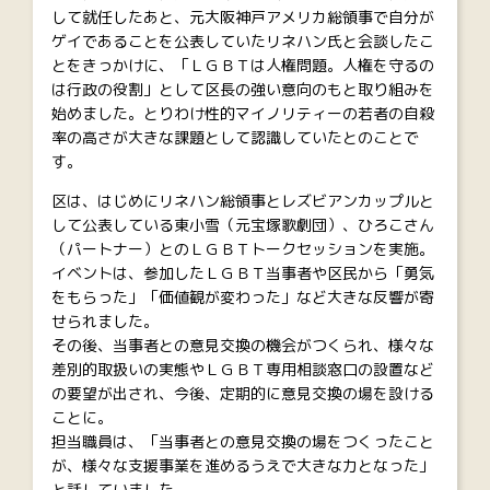
して就任したあと、元大阪神戸アメリカ総領事で自分が
ゲイであることを公表していたリネハン氏と会談したこ
とをきっかけに、「ＬＧＢＴは人権問題。人権を守るの
は行政の役割」として区長の強い意向のもと取り組みを
始めました。とりわけ性的マイノリティーの若者の自殺
率の高さが大きな課題として認識していたとのことで
す。
区は、はじめにリネハン総領事とレズビアンカップルと
して公表している東小雪（元宝塚歌劇団）、ひろこさん
（パートナー）とのＬＧＢＴトークセッションを実施。
イベントは、参加したＬＧＢＴ当事者や区民から「勇気
をもらった」「価値観が変わった」など大きな反響が寄
せられました。
その後、当事者との意見交換の機会がつくられ、様々な
差別的取扱いの実態やＬＧＢＴ専用相談窓口の設置など
の要望が出され、今後、定期的に意見交換の場を設ける
ことに。
担当職員は、「当事者との意見交換の場をつくったこと
が、様々な支援事業を進めるうえで大きな力となった」
と話していました。