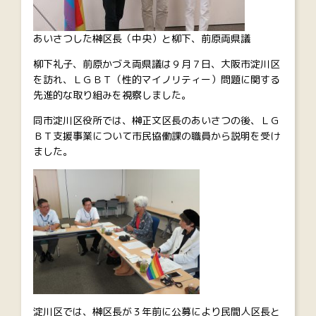
あいさつした榊区長（中央）と柳下、前原両県議
柳下礼子、前原かづえ両県議は９月７日、大阪市淀川区
を訪れ、ＬＧＢＴ（性的マイノリティー）問題に関する
先進的な取り組みを視察しました。
同市淀川区役所では、榊正文区長のあいさつの後、ＬＧ
ＢＴ支援事業について市民協働課の職員から説明を受け
ました。
淀川区では、榊区長が３年前に公募により民間人区長と