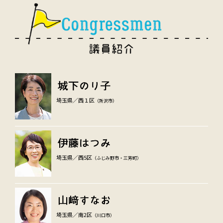
埼玉県／西１区
（所沢市）
埼玉県／西5区
（ふじみ野市・三芳町）
埼玉県／南2区
（川口市）