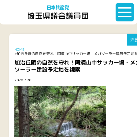
活
HOME
加治丘陵の自然を守れ！阿須山中サッカー場・メガソーラー建設予定地
加治丘陵の自然を守れ！阿須山中サッカー場・メ
ソーラー建設予定地を視察
2020.7.20