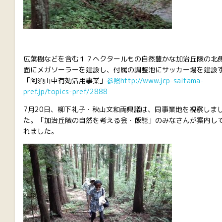
広葉樹などを含む１７ヘクタールもの自然豊かな加治丘陵の北
面にメガソーラーを建設し、付属の調整池にサッカー場を建設
「阿須山中有効活用事業」
参照http://www.jcp-saitama-
pref.jp/topics-pref/2888
7月20日、柳下礼子・秋山文和両県議は、同事業地を視察しま
た。「加治丘陵の自然を考える会・飯能」のみなさんが案内し
れました。