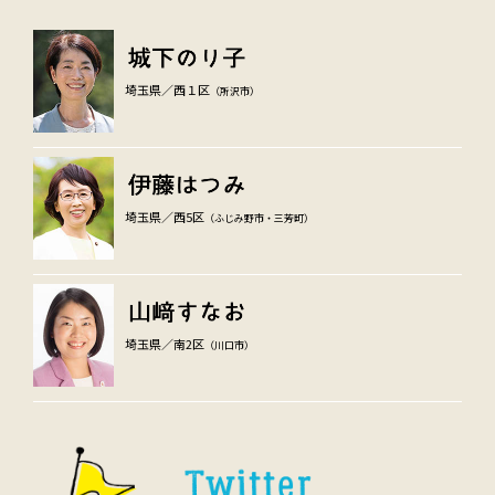
埼玉県／西１区
（所沢市）
埼玉県／西5区
（ふじみ野市・三芳町）
埼玉県／南2区
（川口市）