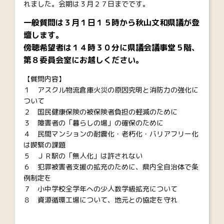
れました。会期は３月２７日までです。
一般質問は３月１日１５時から秋山文和県議が登
壇します。
傍聴希望者は１４時３０分に県議会議事堂５階、
第８委員会室にお越しください。
【質問内容】
１ アスクル物流倉庫火災の原因究明と消防力の強化に
ついて
２ 国民健康保険の被保険者負担の軽減のために
３ 障害者の「暮らしの場」の確保のために
４ 民間マンションの耐震化・老朽化・バリアフリー化
は喫緊の課題
５ ＪＲ駅の「無人化」は許されない
６ 犯罪被害者支援の拡充のために、県内全自治体で条
例制定を
７ 小中学校全学年への少人数学級拡充について
８ 資源循環工場について、地元との協定を守れ