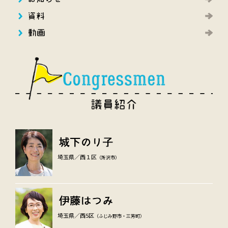
埼玉県／西１区
（所沢市）
埼玉県／西5区
（ふじみ野市・三芳町）