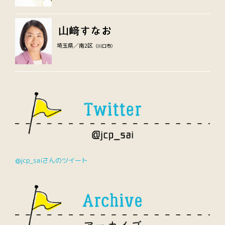
埼玉県／南2区
（川口市）
@jcp_saiさんのツイート