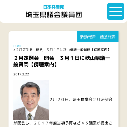
活動報告
議会報告
HOME
２月定例会 開会 ３月１日に秋山県議一般質問【傍聴案内】
２月定例会 開会 ３月１日に秋山県議一
般質問【傍聴案内】
2017.2.22
２月２０日、埼玉県議会２月定例会
が開会し、２０１７年度当初予算など４３議案が提出さ