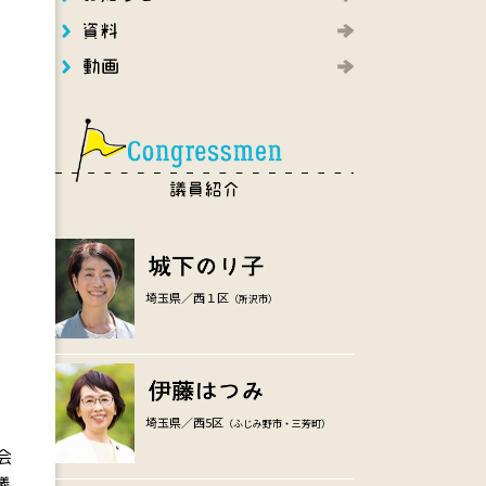
埼玉県／西１区
（所沢市）
。
埼玉県／西5区
（ふじみ野市・三芳町）
会
議