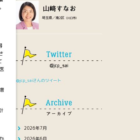
。
埼玉県／南2区
（川口市）
得
さ
て
医
@jcp_saiさんのツイート
増
計
2026年7月
か
2026年6月