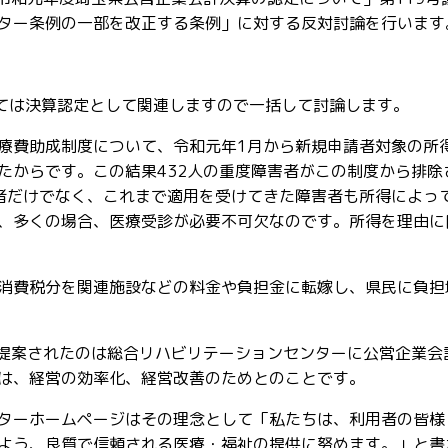
ター条例の一部を改正する条例」に対する反対討論を行います
いては決算認定として関連しますので一括して討論します。
療費助成制度について、令和元年1月から新規申請者対象の所
たからです。この結果432人の重度障害者がこの制度から排除
者だけでなく、これまで適用を受けてきた障害者も所得によっ
、多くの場合、医療受診が必要不可欠なのです。所得を理由に
消費税分を関連施設などの料金や負担金に転嫁し、県民に負担
回提案されたのは総合リハビリテーションセンターに公営企業会
は、経営の効率化、経営改善のためとのことです。
ターホームページはその理念として「私たちは、利用者の皆様
よう、良質で信頼される医療・福祉の提供に努めます。」と書