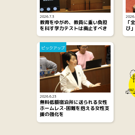
2026.7.3
2026.
教育をゆがめ、教員に重い負担
「
を科す学力テストは廃止すべき
び
ピックアップ
2026.6.23
無料低額宿泊所に送られる女性
ホームレス-困難を抱える女性支
援の強化を