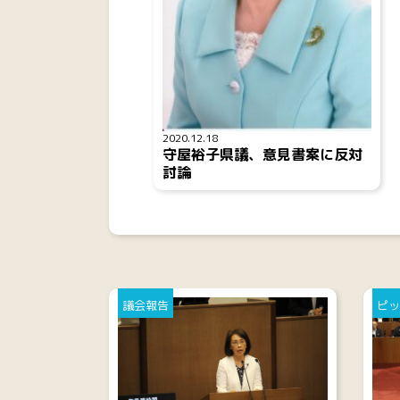
2020.12.18
守屋裕子県議、意見書案に反対
討論
議会報告
ピッ