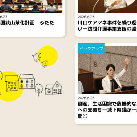
6.23
2026.6.23
全国狭山茶化計画 ふたた
川口ケアマネ事件を繰り返
」
いー訪問介護事業支援の強
ピックアップ
2026.6.23
倒産、生活困窮で危機的な
への支援を―城下県議が一
問①