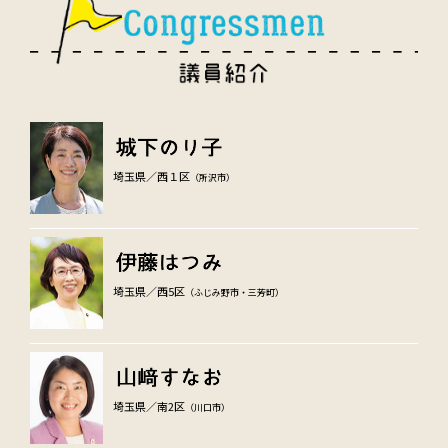
埼玉県／西１区
（所沢市）
埼玉県／西5区
（ふじみ野市・三芳町）
埼玉県／南2区
（川口市）