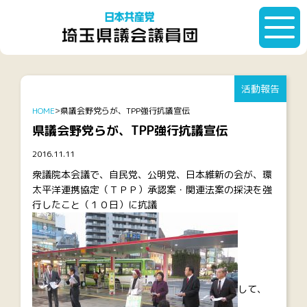
活動報告
HOME
県議会野党らが、TPP強行抗議宣伝
県議会野党らが、TPP強行抗議宣伝
2016.11.11
衆議院本会議で、自民党、公明党、日本維新の会が、環
太平洋連携協定（ＴＰＰ）承認案・関連法案の採決を強
行したこと（１０日）に抗議
して、