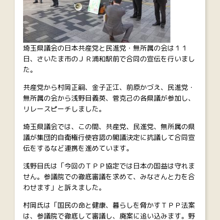
埼玉県議会の日本共産党と民進党・無所属の会は１１
日、さいたま市のＪＲ浦和駅前で合同の宣伝を行いまし
た。
共産党から村岡正嗣、金子正江、前原かづえ、民進党・
無所属の会から浅野目義英、菅克己の各県議が参加し、
リレースピーチしました。
埼玉県議会では、この間、共産党、民進党、無所属の県
議が集団的自衛権行使容認の閣議決定に抗議して合同宣
伝をするなど連携を進めています。
浅野目氏は「今回のＴＰＰ協定では日本の国益は守れま
せん。参議院での徹底審議を求めて、みなさんと力を合
わせます」と訴えました。
村岡氏は「国民の命と健康、暮らしを脅かすＴＰＰ法案
は、参議院で徹底して審議し、廃案に追い込みます。野