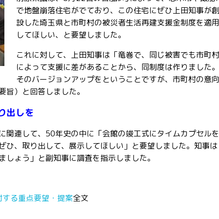
で地盤崩落住宅がでており、この住宅にぜひ上田知事が
設した埼玉県と市町村の被災者生活再建支援金制度を適
してほしい、と要望しました。
これに対して、上田知事は「竜巻で、同じ被害でも市町
によって支援に差があることから、同制度は作りました
そのバージョンアップをということですが、市町村の意
要旨）と回答しました。
り出しを
に関連して、50年史の中に「会館の竣工式にタイムカプセル
ぜひ、取り出して、展示してほしい」と要望しました。知事は
ましょう」と副知事に調査を指示しました。
対する重点要望・提案
全文