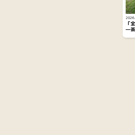
2026.
「
―