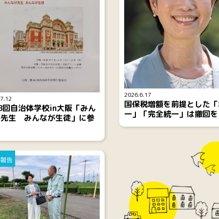
2026.6.17
7.12
国保税増額を前提とした「
8回自治体学校in大阪「みん
一」「完全統一」は撤回を
が先生 みんなが生徒」に参
報告