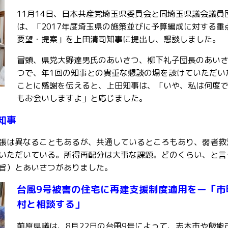
11月14日、日本共産党埼玉県委員会と同埼玉県議会議員
は、「2017年度埼玉県の施策並びに予算編成に対する重
要望・提案」を上田清司知事に提出し、懇談しました。
冒頭、県党大野達男氏のあいさつ、柳下礼子団長のあい
つで、年1回の知事との貴重な懇談の場を設けていただい
ことに感謝を伝えると、上田知事は、「いや、私は何度
もお会いしますよ」と応じました。
知事
張は異なることもあるが、共通しているところもあり、弱者救
いただいている。所得再配分は大事な課題。どのくらい、と言
旨）とあいさつがありました。
台風9号被害の住宅に再建支援制度適用をー「市
村と相談する」
前原県議は、8月22日の台風9号によって、志木市や飯能