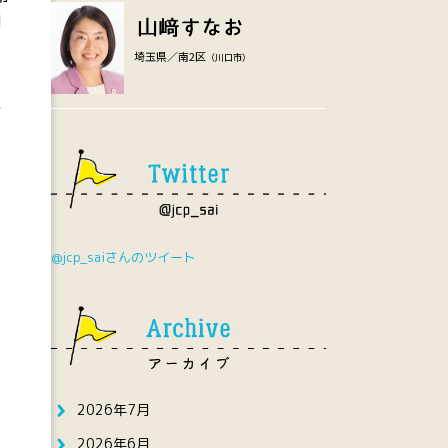
創
用
埼玉県／南2区
（川口市）
村
。
向
@jcp_saiさんのツイート
を
2026年7月
2026年6月