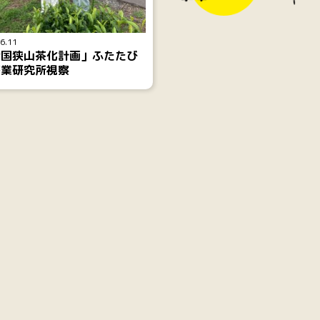
6.11
全国狭山茶化計画」ふたたび
茶業研究所視察