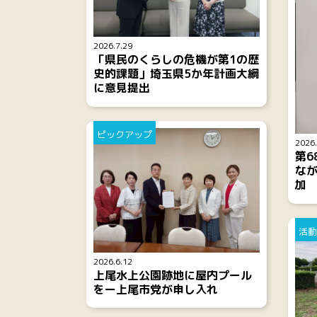
2026.7.29
「県民のくらしの危機が第1の歴
史的課題」埼玉県5か年計画大綱
に意見提出
ピックアップ
2026.
第6
な
加
活動
2026.6.12
上尾水上公園跡地に屋内プール
をー上尾市党が申し入れ