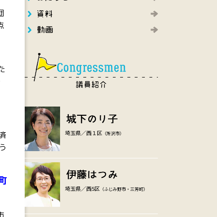
団
点
さ
た
で
埼玉県／西１区
済
（所沢市）
う
町
埼玉県／西5区
（ふじみ野市・三芳町）
市