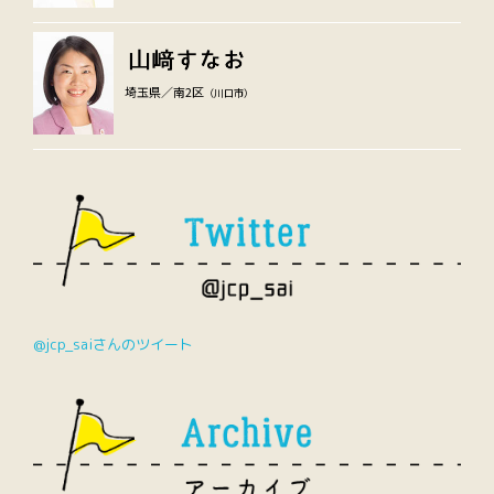
埼玉県／南2区
（川口市）
@jcp_saiさんのツイート