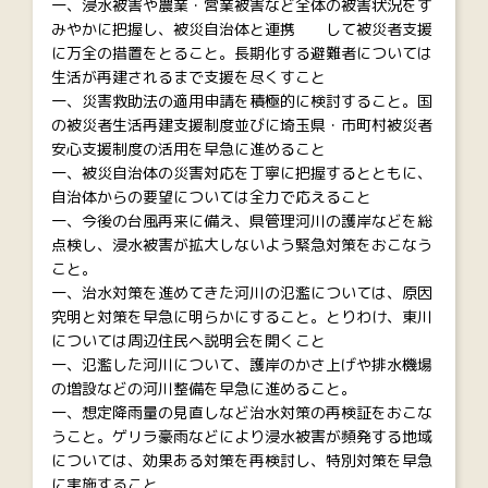
一、浸水被害や農業・営業被害など全体の被害状況をす
みやかに把握し、被災自治体と連携 して被災者支援
に万全の措置をとること。長期化する避難者については
生活が再建されるまで支援を尽くすこと
一、災害救助法の適用申請を積極的に検討すること。国
の被災者生活再建支援制度並びに埼玉県・市町村被災者
安心支援制度の活用を早急に進めること
一、被災自治体の災害対応を丁寧に把握するとともに、
自治体からの要望については全力で応えること
一、今後の台風再来に備え、県管理河川の護岸などを総
点検し、浸水被害が拡大しないよう緊急対策をおこなう
こと。
一、治水対策を進めてきた河川の氾濫については、原因
究明と対策を早急に明らかにすること。とりわけ、東川
については周辺住民へ説明会を開くこと
一、氾濫した河川について、護岸のかさ上げや排水機場
の増設などの河川整備を早急に進めること。
一、想定降雨量の見直しなど治水対策の再検証をおこな
うこと。ゲリラ豪雨などにより浸水被害が頻発する地域
については、効果ある対策を再検討し、特別対策を早急
に実施すること