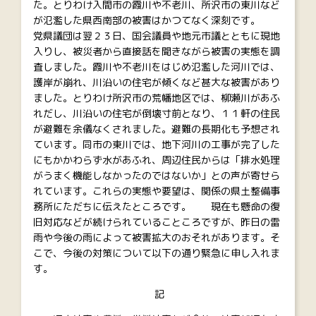
た。とりわけ入間市の霞川や不老川、所沢市の東川など
が氾濫した県西南部の被害はかつてなく深刻です。
党県議団は翌２３日、国会議員や地元市議とともに現地
入りし、被災者から直接話を聞きながら被害の実態を調
査しました。霞川や不老川をはじめ氾濫した河川では、
護岸が崩れ、川沿いの住宅が傾くなど甚大な被害があり
ました。とりわけ所沢市の荒幡地区では、柳瀬川があふ
れだし、川沿いの住宅が倒壊寸前となり、１１軒の住民
が避難を余儀なくされました。避難の長期化も予想され
ています。同市の東川では、地下河川の工事が完了した
にもかかわらず水があふれ、周辺住民からは「排水処理
がうまく機能しなかったのではないか」との声が寄せら
れています。これらの実態や要望は、関係の県土整備事
務所にただちに伝えたところです。 現在も懸命の復
旧対応などが続けられていることころですが、昨日の雷
雨や今後の雨によって被害拡大のおそれがあります。そ
こで、今後の対策について以下の通り緊急に申し入れま
す。
記