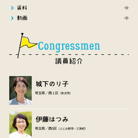
埼玉県／西１区
（所沢市）
埼玉県／西5区
（ふじみ野市・三芳町）