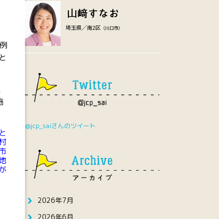
埼玉県／南2区
（川口市）
例
と
県
施
@jcp_saiさんのツイート
と
村
市
地
が
2026年7月
2026年6月