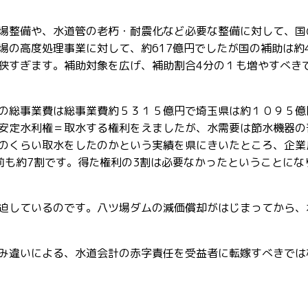
場整備や、水道管の老朽・耐震化など必要な整備に対して、国
場の高度処理事業に対して、約617億円でしたが国の補助は約4
狭すぎます。補助対象を広げ、補助割合4分の１も増やすべき
の総事業費は総事業費約５３１５億円で埼玉県は約１０９５億
安定水利権＝取水する権利をえましたが、水需要は節水機器の
のくらい取水をしたのかという実績を県にきいたところ、企業
前も約7割です。得た権利の3割は必要なかったということにな
迫しているのです。八ツ場ダムの減価償却がはじまってから、
み違いによる、水道会計の赤字責任を受益者に転嫁すべきでは