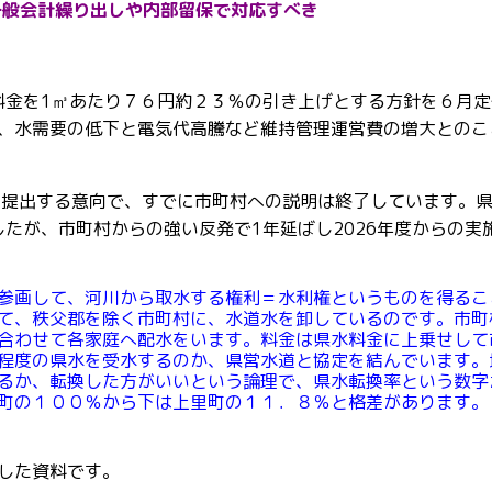
一般会計繰り出しや内部留保で対応すべき
道料金を1㎥あたり７６円約２３％の引き上げとする方針を６月定
、水需要の低下と電気代高騰など維持管理運営費の増大とのこ
を提出する意向で、すでに市町村への説明は終了しています。
したが、市町村からの強い反発で1年延ばし2026年度からの実
参画して、河川から取水する権利＝水利権というものを得るこ
て、秩父郡を除く市町村に、水道水を卸しているのです。市町
合わせて各家庭へ配水をいます。料金は県水料金に上乗せして
程度の県水を受水するのか、県営水道と協定を結んでいます。
るか、転換した方がいいという論理で、県水転換率という数字
町の１００％から下は上里町の１１．８％と格差があります。
した資料です。