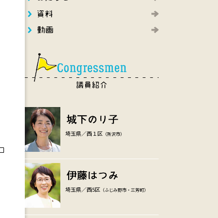
埼玉県／西１区
（所沢市）
コ
埼玉県／西5区
（ふじみ野市・三芳町）