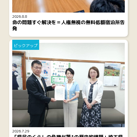
2026.8.8
命の問題すぐ解決を＝人権無視の無料低額宿泊所告
発
ピックアップ
2026.7.29
「県民のくらしの危機が第1の歴史的課題」埼玉県