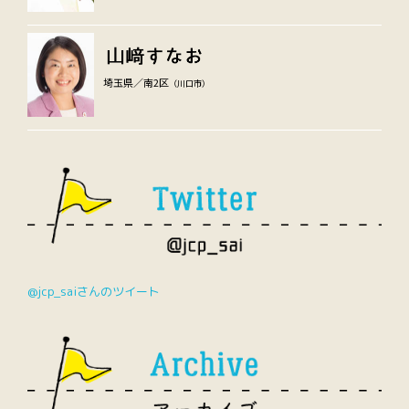
埼玉県／南2区
（川口市）
@jcp_saiさんのツイート