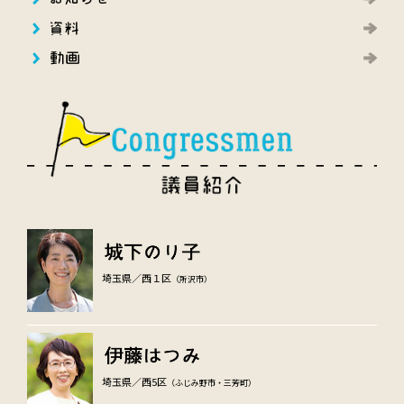
埼玉県／西１区
（所沢市）
埼玉県／西5区
（ふじみ野市・三芳町）