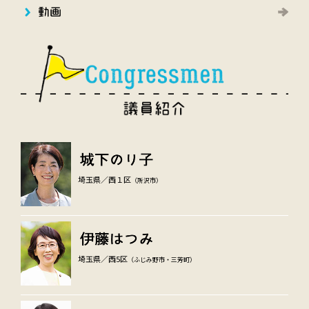
埼玉県／西１区
（所沢市）
埼玉県／西5区
（ふじみ野市・三芳町）