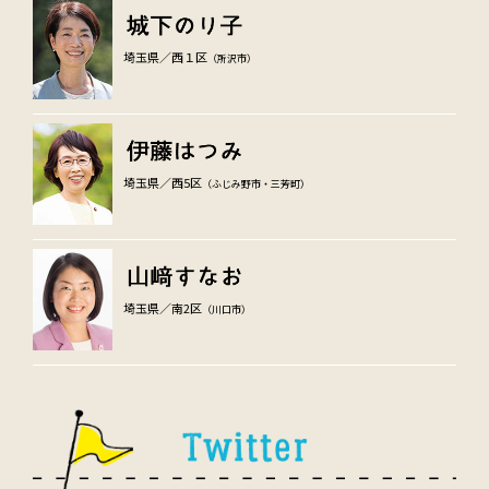
埼玉県／西１区
（所沢市）
埼玉県／西5区
（ふじみ野市・三芳町）
埼玉県／南2区
（川口市）