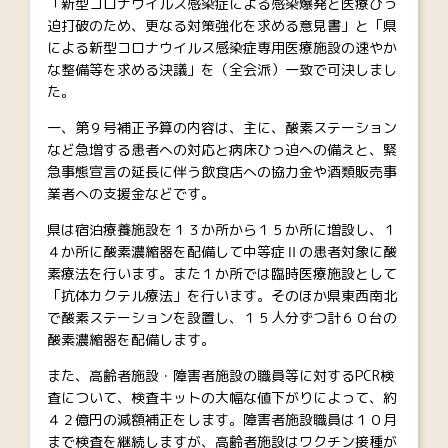
「新型コロナウイルス感染症による感染爆発と医療ひっ
迫打破のため、更なる対策強化を求める意見書」と「県
による新型コロナウイルス感染症専用医療施設の速やか
な整備等を求める決議」を（全会派）一致で可決しまし
た。
一、第９号補正予算の内容は、主に、酸素ステーション
など急増する患者への対応と病床ひっ迫への備えと、緊
急事態宣言の延長に伴う飲食店への協力金や酒類販売事
業者への支援金などです。
県は宿泊療養施設を１３か所から１５か所に増設し、１
４か所に酸素濃縮器を配備して中等症Ⅱの患者対象に酸
素療法を行います。また１か所では臨時医療施設として
「抗体カクテル療法」を行います。そのほか県東西南北
で酸素ステーションを設置し、１５人分ずつ計６０台の
酸素濃縮器を配備します。
また、高齢者施設・障害者施設の職員等に対するPCR検
査について、検査キットの大幅な値下がりによって、約
４２億円の減額補正をします。障害者施設職員は１０月
まで検査を継続しますが、高齢者施設はワクチン接種が