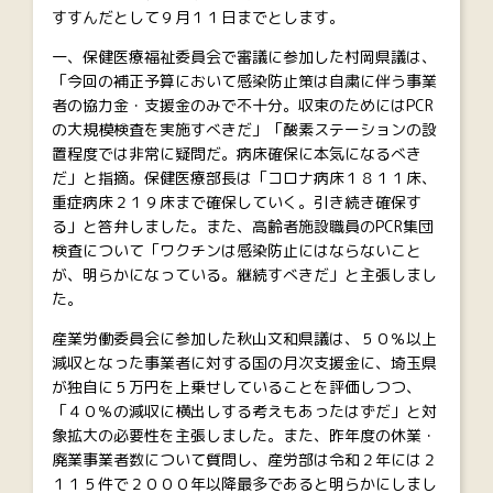
すすんだとして９月１１日までとします。
一、保健医療福祉委員会で審議に参加した村岡県議は、
「今回の補正予算において感染防止策は自粛に伴う事業
者の協力金・支援金のみで不十分。収束のためにはPCR
の大規模検査を実施すべきだ」「酸素ステーションの設
置程度では非常に疑問だ。病床確保に本気になるべき
だ」と指摘。保健医療部長は「コロナ病床１８１１床、
重症病床２１９床まで確保していく。引き続き確保す
る」と答弁しました。また、高齢者施設職員のPCR集団
検査について「ワクチンは感染防止にはならないこと
が、明らかになっている。継続すべきだ」と主張しまし
た。
産業労働委員会に参加した秋山文和県議は、５０％以上
減収となった事業者に対する国の月次支援金に、埼玉県
が独自に５万円を上乗せしていることを評価しつつ、
「４０％の減収に横出しする考えもあったはずだ」と対
象拡大の必要性を主張しました。また、昨年度の休業・
廃業事業者数について質問し、産労部は令和２年には２
１１５件で２０００年以降最多であると明らかにしまし