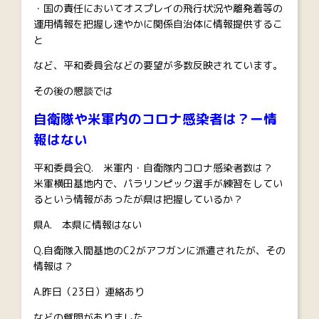
・国の責任においてオスプレイの飛行状況や離発着等の
運用情報を把握し速やかに関係自治体に情報提供するこ
と
など、平和委員会などの要望が多数反映されています。
その後の懇談では
自衛隊や米軍内のコロナ感染者は？ー情
報はない
平和委員会Q. 米軍内・自衛隊内コロナ感染者数は？
米軍横田基地内で、パラリンピック選手が練習をしてい
るという情報があったが県は把握しているか？
県A. 本県に情報はない
Q.自衛隊入間基地のC2がアフガンに派遣されたが、その
情報は？
A.昨日（23日）連絡あり
などの質問がありました。