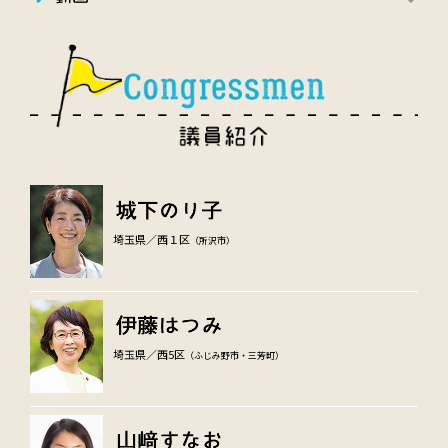
埼玉県／西１区
（所沢市）
埼玉県／西5区
（ふじみ野市・三芳町）