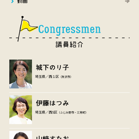
埼玉県／西１区
（所沢市）
埼玉県／西5区
（ふじみ野市・三芳町）