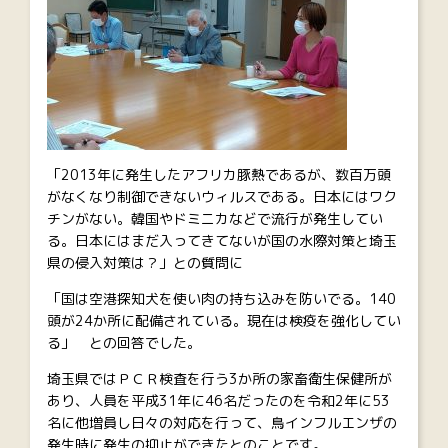
「2013年に発生したアフリカ豚熱であるが、数百万頭
がなくなり制御できないウィルスである。日本にはワク
チンがない。韓国やドミニカなどで流行が発生してい
る。日本にはまだ入ってきてないが国の水際対策と埼玉
県の侵入対策は？」との質問に
「国は空港探知犬を使い肉の持ち込みを防いでる。140
頭が24か所に配備されている。現在は検疫を強化してい
る」 との回答でした。
埼玉県ではＰＣＲ検査を行う3か所の家畜衛生保健所が
あり、人員を平成31年に46名だったのを令和2年に53
名に他増員し日々の対応を行って、鳥インフルエンザの
発生時に発生の抑止ができたとのことです。