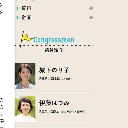
な
を
埼玉県／西１区
（所沢市）
の
の
埼玉県／西5区
（ふじみ野市・三芳町）
に
保