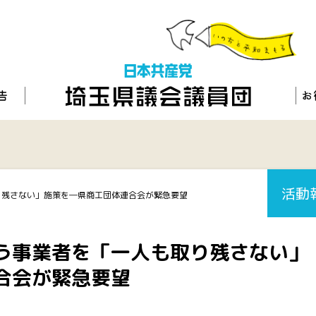
活動
り残さない」施策を―県商工団体連合会が緊急要望
う事業者を「一人も取り残さない」
合会が緊急要望