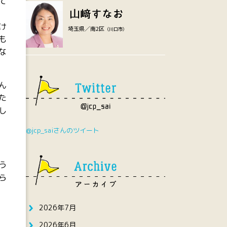
て
け
埼玉県／南2区
（川口市）
も
な
ん
た
し
@jcp_saiさんのツイート
う
ら
2026年7月
2026年6月