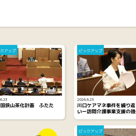
クアップ
ピックアップ
6.23
2026.6.23
全国狭山茶化計画 ふたた
川口ケアマネ事件を繰り返
」
いー訪問介護事業支援の強
ピックアップ