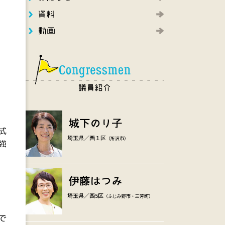
害
ま
、
の
。
式
埼玉県／西１区
（所沢市）
強
埼玉県／西5区
（ふじみ野市・三芳町）
で