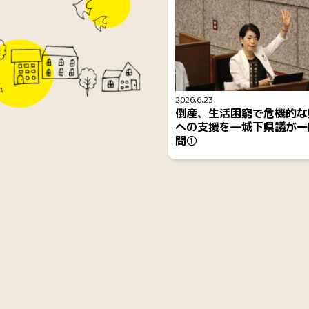
2026.6.23
倒産、生活困窮で危機的な
への支援を―城下県議が一
問①