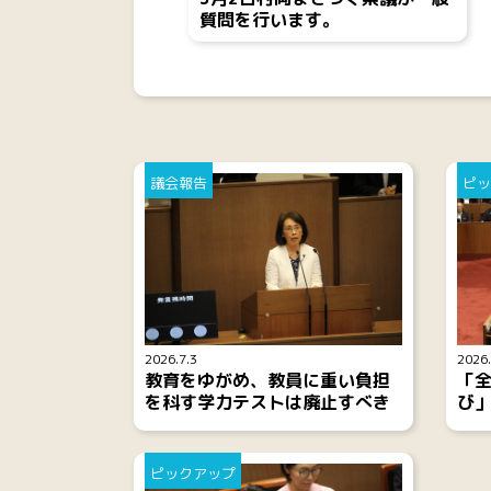
質問を行います。
議会報告
ピッ
2026.7.3
2026.
教育をゆがめ、教員に重い負担
「
を科す学力テストは廃止すべき
び
ピックアップ