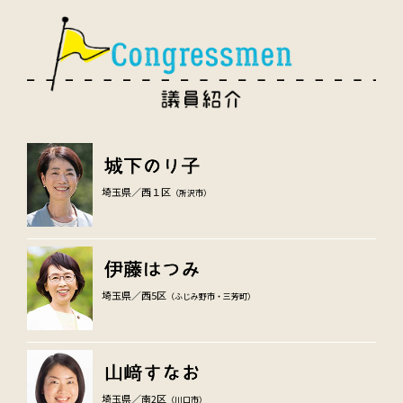
埼玉県／西１区
（所沢市）
埼玉県／西5区
（ふじみ野市・三芳町）
埼玉県／南2区
（川口市）