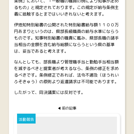
条例」において、「一般職の職員の例により知事が定め
るもの」と規定されております。この規定が給与条例主
義に抵触するとまではいいきれないと考えます。
伊地知特別秘書の公開された特別秘書給与額１１００万
円あまりというのは、県部長級職員の給与水準にならう
ものです。知事特別秘書の職責に鑑み、県部長職の諸手
当相当の金額を含む給与総額にならうという県の基準
は、妥当であると考えます。
なんとしても、部長職より管理職手当と勤勉手当相当額
を減ずるべきと提案者が考えるなら、条例の修正を求め
るべきです。条例修正であれば、法令不遡及（ほうれい
ふそきゅう）の原則より返還請求は不可能であります。
したがって、同決議案には反対です。
前の記事
活動報告