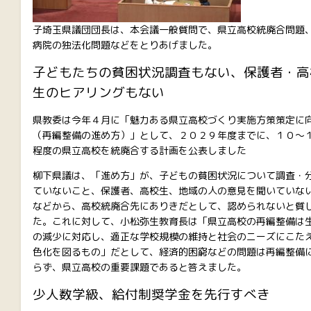
子埼玉県議団団長は、本会議一般質問で、県立高校統廃合問題
病院の独法化問題などをとりあげました。
子どもたちの貧困状況調査もない、保護者・高
生のヒアリングもない
県教委は今年４月に「魅力ある県立高校づくり実施方策策定に
（再編整備の進め方）」として、２０２９年度までに、１０～
程度の県立高校を統廃合する計画を公表しました
柳下県議は、「進め方」が、子どもの貧困状況について調査・
ていないこと、保護者、高校生、地域の人の意見を聞いていな
などから、高校統廃合先にありきだとして、認められないと質
た。これに対して、小松弥生教育長は「県立高校の再編整備は
の減少に対応し、適正な学校規模の維持と社会のニーズにこた
色化を図るもの」だとして、経済的困窮などの問題は再編整備
らず、県立高校の重要課題であると答えました。
少人数学級、給付制奨学金を先行すべき