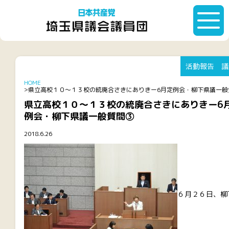
活動報告
議
HOME
県立高校１０～１３校の統廃合さきにありきー6月定例会・柳下県議一般
県立高校１０～１３校の統廃合さきにありきー6
例会・柳下県議一般質問③
2018.6.26
６月２６日、柳