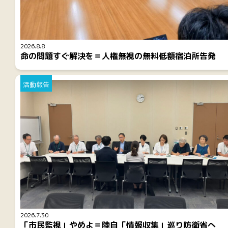
2026.8.8
命の問題すぐ解決を＝人権無視の無料低額宿泊所告発
活動報告
2026.7.30
「市民監視」やめよ＝陸自「情報収集」巡り防衛省へ