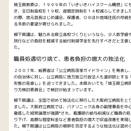
埼玉県教委は、１９９９年の「いきいきハイスクール構想」に
き、全日制高校を１９校、夜間定時制を１４校減らしてきまし
の際、地元首長はじめ議会、保護者、ＯＢほか地域住民の存続
る多数の要望が寄せられました。
柳下県議は、魅力ある県立高校づくりというなら、少人数学級
旅行などの負担を軽減する給付制奨学金を先行すべきだと主張
た。
職員処遇切り捨て、患者負担の増大の独法化
２００７年、総務省は「公立病院改革ガイドライン」を発表し
の自治体に対し、公立病院に地方独立行政法人も選択肢とする
形態の見直し」を迫ってきました。本県おいても「埼玉県立病
り方検討委員会」で検討が始まっています。
柳下県議は、全国で初めて独法化に移行した大阪府立病院をと
ました。大阪府立病院では、パナソニック出身の副理事長を中
徹底した経営論理が強調*され、看護師の給与削減など職員の処
り下げ、高額な個室料金など患者負担の増大で収益改善を実現
た。柳下県議は公立病院の根幹を否定するような独法化は認め