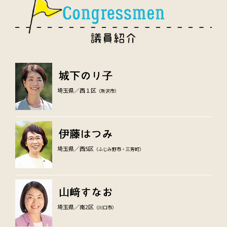
埼玉県／西１区
（所沢市）
埼玉県／西5区
（ふじみ野市・三芳町）
埼玉県／南2区
（川口市）