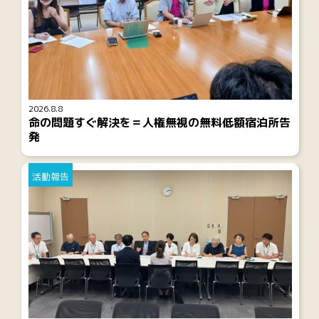
2026.8.8
命の問題すぐ解決を＝人権無視の無料低額宿泊所告
発
活動報告