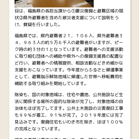
目は、福島県の各担当課から①震災復興と避難区域の現
状②県外避難者を含めた被災者支援について説明をう
け、質疑を行いました。
福島県では、県内避難者２１，１０６人、県外避難者３
４，９６３人の約５万６千人の避難者がいますが、ピー
ク時の約３分の１となっています。避難者への支援活動
に取り組む団体への補助や県外への復興支援員の配置な
ど行い、避難者への情報提供、相談活動などきめ細かな
支援をおこなっています。今年度からふるさと帰還事業
として、避難指示解除地域に帰還した世帯へ移転費用を
補助する取り組みを開始しています。
除染も、国の対象地域は、住宅や農地、公共施設など生
活に関係する場所の面的な除染が完了し、対象地域の自
治体もほぼ完了してます。公共土木施設の災害復旧工事
も９９％が着工、９１％が完了。２０１９年度には完了
見込みです。復興住宅もいわき市を除き、ほぼ１００％
の完成となっています。