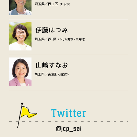
埼玉県／西１区
（所沢市）
埼玉県／西5区
（ふじみ野市・三芳町）
埼玉県／南2区
（川口市）