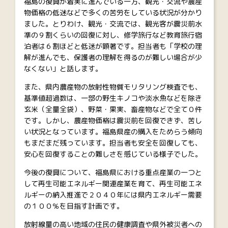
福島の復興が着実に進んでいる一方、観光・交流や農産
物価格の低迷などで多くの苦労をしている状況が分かり
ました。とりわけ、観光・交流では、観光客が震災前水
準の９割くらいの回復に対し、修学旅行など教育旅行宿
泊者は６割ほどと低迷が顕著です。担当者も「学校の理
解が進んでも、保護者の理解を得るのが難しい場合が少
なくない」と話します。
また、県内農産物の放射性物質モリタリング検査でも、
基準値超過数は、一部の野生キノコや淡水魚などを除き
玄米（全量全袋）、野菜・果実、畜産物などで全て０件
です。しかし、農産物価格は震災前を回復できず、苦し
い状況となっています。福島県産の購入をためらう傾向
もまだまだ残っています。担当者も安全を回復しても、
安心を回復することの難しさを感じている様子でした。
今後の復興について、福島県における重点産業の一つと
して再生可能エネルギー関連産業を育て、再生可能エネ
ルギーの納入推進で２０４０年には県内エネルギー需要
の１００％を目指す計画です。
放射線量の高い地域の住民の健康調査や県外被災者への