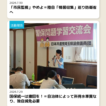
2026.7.30
「市民監視」やめよ＝陸自「情報収集」巡り防衛省
へ
活動報告
2026.7.29
国保統一は撤回を！＝自治体によって所得水準異な
り、独自減免必要