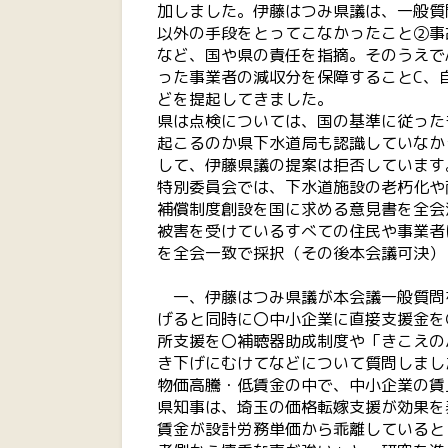
加しました。伊藤はつみ県議は、一般質
以外の手段をとってこなかったこと②事
など、国や県の責任を指摘。そのうえで
った事業者の減収分を保障することC、
どを提起してきました。
県は点検については、国の基準に従った
起こるのか県下水道局も認識していなか
して、伊藤県議の提案は拒否しています
特別委員会では、下水道施設の老朽化や
補償制度創設を国に求める意見書を全会
被害を受けているすべての住民や事業者
を全会一致で採択（その後本会議可決）
一、伊藤はつみ県議が本会議一般質問
げると同時に〇中小企業に直接支援金を
所支援を〇補聴器助成制度や「きこえの
き下げにむけてなどについて質問しまし
物価高騰・低賃金の中で、中小企業の賃
県知事は、埼玉の価格転嫁支援が効果を
賃金が設計労務単価から乖離していると