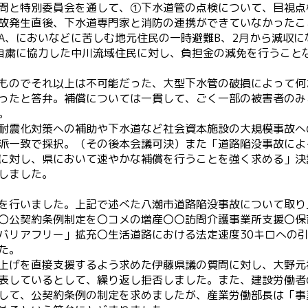
問と特別委員会を通して、①下水道管の点検について、目視点
故発生直後、下水道専門家と消防の連携ができていなかったこ
A、においなどに苦しむ地元住民の一時避難B、2月から減収に
自粛に協力した中川流域住民に対し、負担金の減免を行うこと
ものでそれ以上は不可能だった、大型下水管の破損によって何
ったと答弁。補償については一貫して、ごく一部の被害者のみ
。
耐震化対策への補助や下水道など社会資本施設の大規模事故へ
派一致で採択。（その後本会議可決）また「道路陥没事故によ
に対し、県において速やかな補償を行うことを強く求める」決
しました。
を行いました。上記で述べた八潮市道路陥没事故について取り
〇公契約条例制定を〇コメの増産〇〇訪問介護事業所支援〇保
バリアフリー」拡充〇生活道路における法定速度30キロへの
た。
上げを直接支援するよう求めた伊藤県議の質問に対し、大野元
表しているとして、繰り返し拒否しました。また、建設労働者
して、公契約条例の制定を求めましたが、産業労働部長は「事