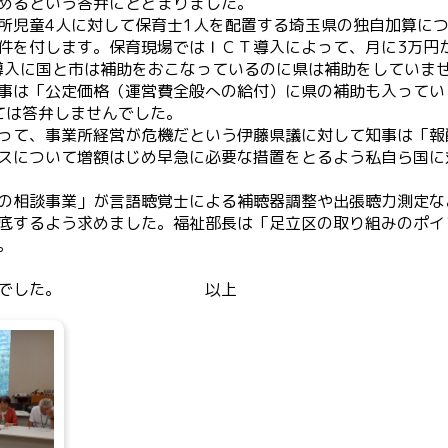
めるという答弁にとどまりました。
児童4人に対して保育士1人を配置する埼玉県の独自加算に
件を付します。保育現場ではＩＣＴ導入によって、月に3万円
T導入に国と市は補助をおこなっているのに県は補助をしていま
事は「公定価格（運営費全般への給付）に県の補助も入ってい
ては答弁しませんでした。
って、事業所経営が危機だという伊藤県議に対して知事は「報
スについて増額はじめ早急に必要な措置をとるよう私自ら国に
の相談事業」が言語聴覚士による補聴器調整や出張聴力測定な
底するよう求めました。福祉部長は「足立区の取り組みのポイ
。
ありませんでした。 以上