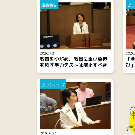
議会報告
ピッ
2026.7.3
2026.
教育をゆがめ、教員に重い負担
「
を科す学力テストは廃止すべき
び
ピックアップ
2026.6.23