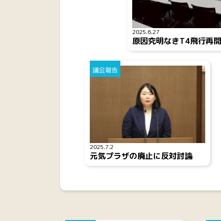
2025.6.27
原因究明なきT4飛行再
議会報告
2025.7.2
元気プラザの廃止に反対討論