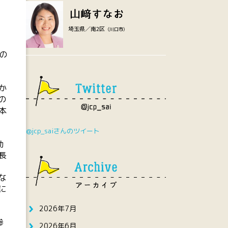
埼玉県／南2区
（川口市）
の
し
か
の
本
@jcp_saiさんのツイート
動
長
な
に
2026年7月
参
2026年6月