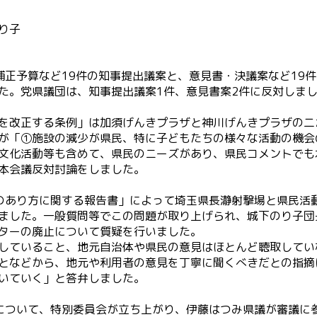
り子
補正予算など19件の知事提出議案と、意見書・決議案など19件
た。党県議団は、知事提出議案1件、意見書案2件に反対しま
を改正する条例」は加須げんきプラザと神川げんきプラザの二
が「①施設の減少が県民、特に子どもたちの様々な活動の機会
文化活動等も含めて、県民のニーズがあり、県民コメントでも
本会議反対討論をしました。
のあり方に関する報告書」によって埼玉県長瀞射撃場と県民活
ました。一般質問等でこの問題が取り上げられ、城下のり子団
ターの廃止について質疑を行いました。
していること、地元自治体や県民の意見はほとんど聴取してい
となどから、地元や利用者の意見を丁寧に聞くべきだとの指摘
いていく」と答弁しました。
について、特別委員会が立ち上がり、伊藤はつみ県議が審議に