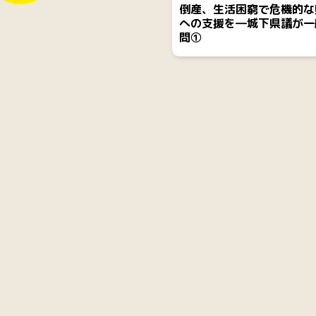
倒産、生活困窮で危機的な
への支援を―城下県議が一
問①