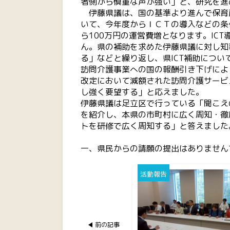
者側から慎重な声が強い」と、研究を進
伊藤県議は、国の基準より進んで保育所
いて、今年度からＩＣＴの導入などの条
ら100万円の運営費増となります。IC
ん。県の補助を求めた伊藤県議に対し知
る」などと繰り返し、県ICT補助につい
訪問介護事業への国の報酬引き下げによ
改定において減額された訪問介護サービ
し強く要望する」と応えました。
伊藤県議は足立区で行っている「聞こえ
を紹介し、本県の市町村に広く周知・徹
トを研修で広く周知する」と答えました
一、県民からの請願の提出は
活動報告
前の記事