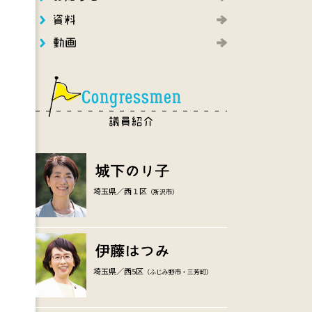
埼玉県／西１区
（所沢市）
埼玉県／西5区
（ふじみ野市・三芳町）