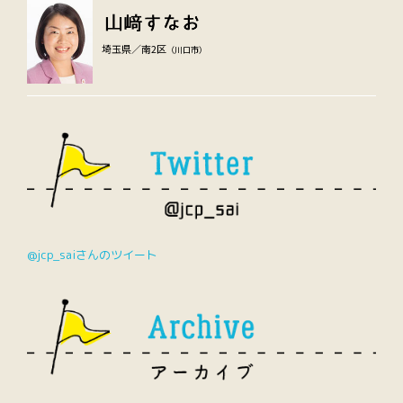
埼玉県／南2区
（川口市）
@jcp_saiさんのツイート