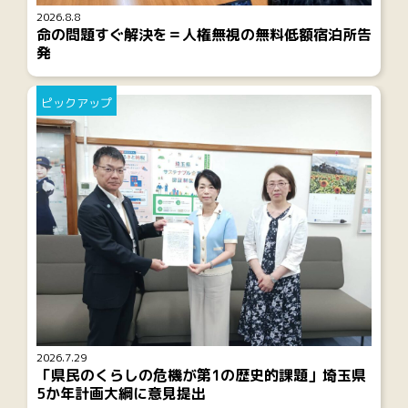
2026.8.8
命の問題すぐ解決を＝人権無視の無料低額宿泊所告
発
ピックアップ
2026.7.29
「県民のくらしの危機が第1の歴史的課題」埼玉県
5か年計画大綱に意見提出