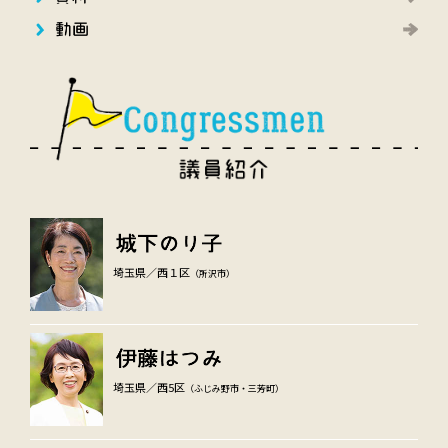
埼玉県／西１区
（所沢市）
埼玉県／西5区
（ふじみ野市・三芳町）