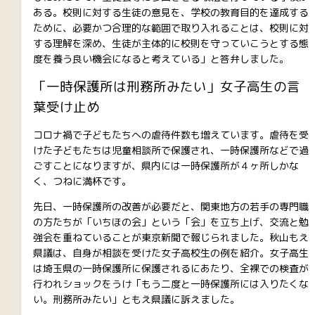
ある。校則に対する生徒の意見を、学校の教育目的を達成する
ために、必要かつ合理的な範囲で取り入れることは、校則に対
する理解を深め、生徒が主体的に校則を守っていこうとする態
度を養う良い機会になると考えている」と答弁しました。
「一時保護所は刑務所みたい」女子高生の言
葉受け止め
コロナ禍で子どもたちへの虐待件数も増えています。虐待を受
けた子どもたちは児童相談所で保護され、一時保護所などで過
ごすことになりますが、県内には一時保護所が４ヶ所しかな
く、つねに満杯です。
先日、一時保護所の改善が必要だと、関東地方の若手の専門職
の方たちが「いちほの会」という「会」を立ち上げ、交流と勉
強会を重ねていることが東京新聞で報じられました。秋山もえ
県議は、自身が相談を受けた女子高校生の例を紹介。女子高生
は埼玉県の一時保護所に保護されるにあたり、全裸での検査が
行われショックをうけ「もう二度と一時保護所には入りたくな
い。刑務所みたい」ともえ県議に訴えました。