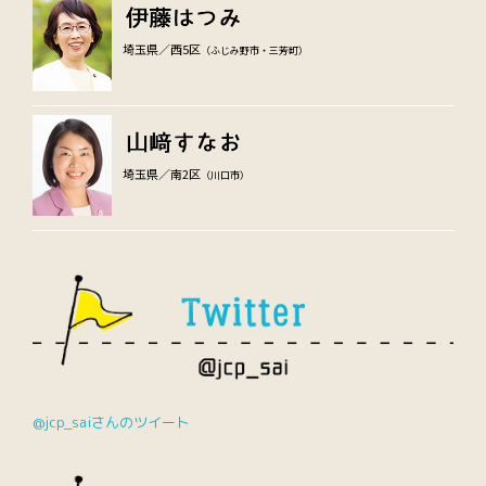
埼玉県／西5区
（ふじみ野市・三芳町）
埼玉県／南2区
（川口市）
@jcp_saiさんのツイート