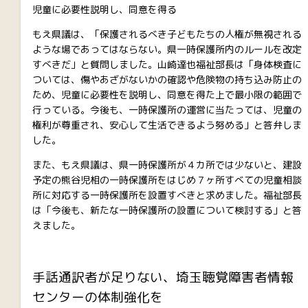
児童に必要性説明し、同意を得る
もえ県議は、「保護されるべき子どもたちの人権が無視される
ような場であってはならない。県一時保護所内のルールを改定
すべきだ」と質問しました。山崎達也福祉部長は「身体検査に
ついては、傷やあざがないかの確認や危険物の持ち込み防止の
ため、児童に必要性を説明し、同意を得た上で最小限の範囲で
行っている。今後も、一時保護所の運営に当たっては、児童の
権利が尊重され、安心して生活できるよう努める」と答弁しま
した。
また、もえ県議は、県一時保護所が４カ所では少ないと、建設
予定の熊谷児相の一時保護所をはじめ７ヶ所すべての児童相談
所に対応する一時保護所を設置すべきと求めました。福祉部長
は「今後も、新たな一時保護所の設置について検討する」と答
えました。
手話通訳者が足りない、埼玉聴覚障害者情報
センターの体制強化を