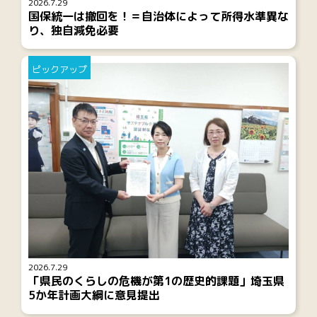
2026.7.29
国保統一は撤回を！＝自治体によって所得水準異な
り、独自減免必要
ピックアップ
2026.7.29
「県民のくらしの危機が第1の歴史的課題」埼玉県
5か年計画大綱に意見提出