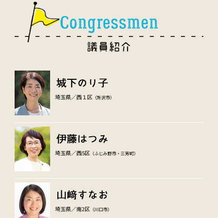
埼玉県／西１区
（所沢市）
埼玉県／西5区
（ふじみ野市・三芳町）
埼玉県／南2区
（川口市）