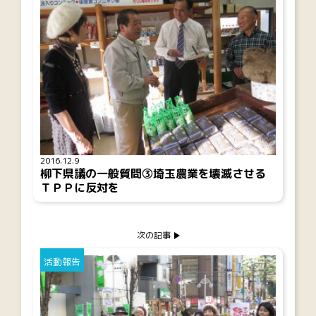
2016.12.9
柳下県議の一般質問③埼玉農業を壊滅させる
ＴＰＰに反対を
次の記事
活動報告