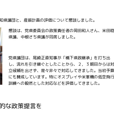
知県議団と、産振計画の評価について懇談しました。
懇談は、党県委員会の政策責任者の岡田和人さん、米田
県議、中根さち県議が同席しました。
党県議団は、尾崎正直知事が「橋下県政継承」を打ち出
し、流れを引き継ぐとしたことから、２，３期目からは
立候補を出さず、是々非々で対応してきました。当初予
にも賛成しています。特にオスプレイや米軍機の低空飛
訓練への毅然とした対応などを評価してきました。
的な政策提言を