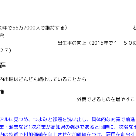
00人を2060年で55万7000人で維持する） 
会
向上（2015年で１．５０
．２７）
進
内市場はどんどん縮小していることから
推
きるものを増やすこ
アルに見つめ、つよみと課題を洗い出し、具体的な対策で前進
業・漁業など1次産業が高知県の強みであると同時に、狭隘な
内の技術で付加価値を向上させ付加価値をつけ、雇用を創出す