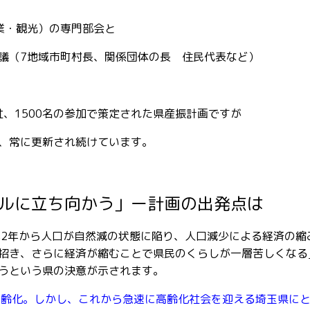
業・観光）の専門部会と
議（7地域市町村長、関係団体の長 住民代表など）
社、1500名の参加で策定された県産振計画ですが
、常に更新され続けています。
ルに立ち向かう」ー計画の出発点は
成2年から人口が自然減の状態に陥り、人口減少による経済の縮
招き、さらに経済が縮むことで県民のくらしが一層苦しくなる
うという県の決意が示されます。
高齢化。しかし、これから急速に高齢化社会を迎える埼玉県に