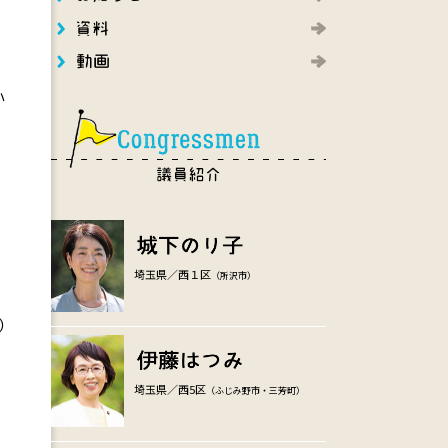
計
、
か
の
埼玉県／西１区
（所沢市）
）
埼玉県／西5区
（ふじみ野市・三芳町）