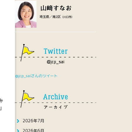
埼玉県／南2区
（川口市）
@jcp_saiさんのツイート
み
」
2026年7月
と
2026年6月