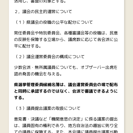
活用し、審査の対象とする。
２，議会の民主的運営について
（１）県議会の役職の公平な配分について
常任委員会や特別委員会、各種審議会等の役職は、民意
の反映を保障する立場から、議席数に応じて各会派に公
平に配分する。
（２）議会運営委員会の構成について
少数会派・無所属議員についても、オブザーバー出席を
認め発言の機会を与える。
県選挙管理委員候補名簿は、議会運営委員会の場で配布
と同時に承認するのではなく、会派で審議できるように
する。
（３）議員提出議案の取扱について
意見書・決議など「機関意思の決定」に係る議案の提出
は、議員固有の権利であり、地方自治法の趣旨に則り全
ての議員に保障する。また、本会議に議員提出議案が動