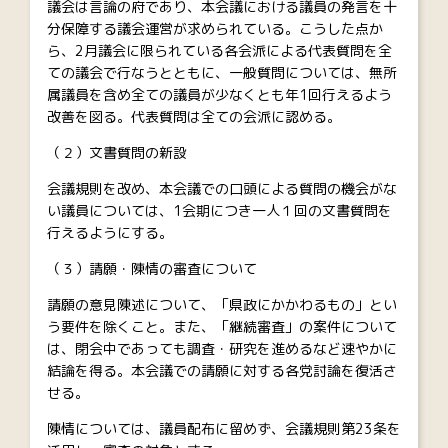
議会は言論の府であり、本会議における議員の発言を十
分保障する議会運営が求められている。こうした点か
ら、2月議会に限られている各会派による代表質問を全
ての議会で行なうとともに、一般質問については、無所
属議員を含め全ての議員が少なくとも年1回行えるよう
改善を図る。代表質問は全ての会派に認める。
（２）文書質問の新設
会議規則を改め、本会議での口頭による質問の機会がな
い議員については、1会期につき一人１回の文書質問を
行えるようにする。
（３）請願・陳情の審査について
請願の意見陳述について、「県政にかかわるもの」とい
う要件を除くこと。また、「継続審査」の案件について
は、閉会中であっても調査・研究を進めるなど速やかに
結論を得る。本会議での請願に対する各党討論を復活さ
せる。
陳情については、議員配布に留めず、会議規則第23条を