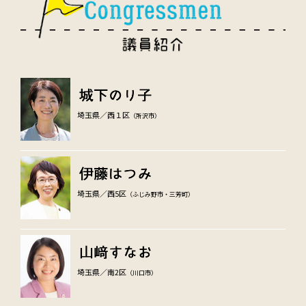
埼玉県／西１区
（所沢市）
埼玉県／西5区
（ふじみ野市・三芳町）
埼玉県／南2区
（川口市）