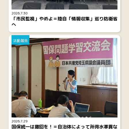
2026.7.30
「市民監視」やめよ＝陸自「情報収集」巡り防衛省
へ
活動報告
2026.7.29
国保統一は撤回を！＝自治体によって所得水準異な