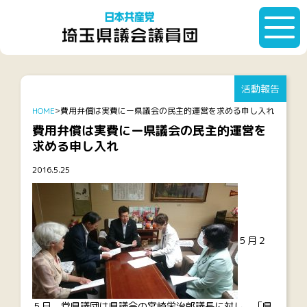
活動報告
HOME
費用弁償は実費にー県議会の民主的運営を求める申し入れ
費用弁償は実費にー県議会の民主的運営を
求める申し入れ
2016.5.25
５月２
５日、党県議団は県議会の宮崎栄治郎議長に対し、「県