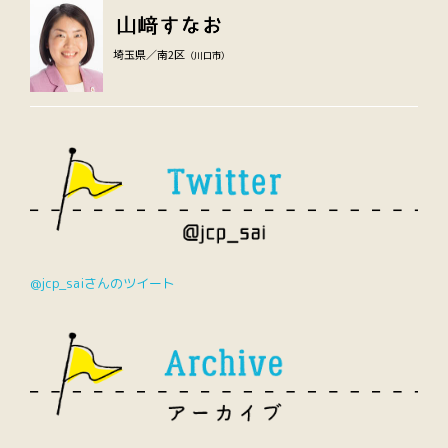
埼玉県／南2区
（川口市）
@jcp_saiさんのツイート