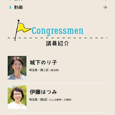
埼玉県／西１区
（所沢市）
埼玉県／西5区
（ふじみ野市・三芳町）