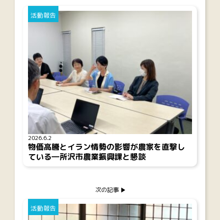
活動報告
2026.6.2
物価高騰とイラン情勢の影響が農家を直撃し
ている―所沢市農業振興課と懇談
次の記事
活動報告