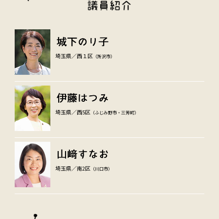
埼玉県／西１区
（所沢市）
埼玉県／西5区
（ふじみ野市・三芳町）
埼玉県／南2区
（川口市）