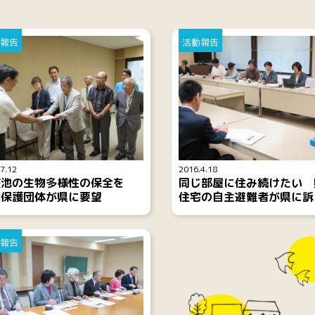
報告
活動報告
7.12
2016.4.18
整池の生物多様性の保全を
同じ部屋に住み続けたい 
然保護団体が県に要望
住宅の自主避難者が県に訴
報告