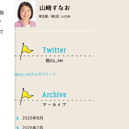
政
埼玉県／南2区
（川口市）
。
て
@jcp_saiさんのツイート
2026年8月
2026年7月