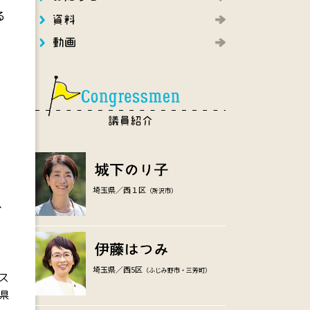
る
。
埼玉県／西１区
（所沢市）
、
埼玉県／西5区
（ふじみ野市・三芳町）
ス
県