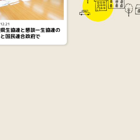
12.21
玉県生協連と懇談ー生協連の
動と国民連合政府で