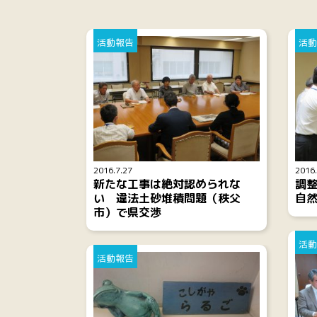
活動報告
活動
2016.7.27
2016.
新たな工事は絶対認められな
調
い 違法土砂堆積問題（秩父
自
市）で県交渉
活動
活動報告