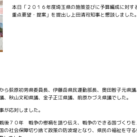
本日「２０１６年度埼玉県の施策並びに予算編成に対す
重点要望・提案」を提出し上田清司知事と懇談しました
から荻原初男県委員長、伊藤岳県民運動部長、奥田智子元県議
議、秋山文和県議、金子正江県議、前原かづえ県議でした。
事が応対しました。
戦後７０年 戦争の惨禍を語り伝え、戦争のできる国づくりを
国の社会保障切り捨て政策の防波堤となり、県民の福祉を守る