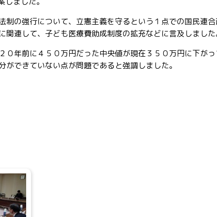
案しました。
法制の強行について、立憲主義を守るという１点での国民連合
に関連して、子ども医療費助成制度の拡充などに言及しました
２０年前に４５０万円だった中央値が現在３５０万円に下がっ
分ができていない点が問題であると強調しました。